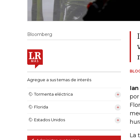
Bloomberg
BLO
Agregue a sus temas de interés
Ian
Tormenta eléctrica
por
Flo
Florida
med
Estados Unidos
hur
La 