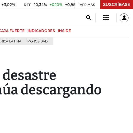
SUSCRÍBASE
10,34%
+0,10%
+0,98%
$ 416,86
+$ 0,05
+0,01%
DTF
UVR
VER MÁS
CAJA FUERTE
INDICADORES
INSIDE
RICA LATINA
MOROSIDAD
l desastre
inúa descargando