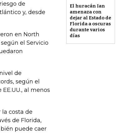
riesgo de
El huracán Ian
lántico y, desde
amenaza con
dejar al Estado de
Florida a oscuras
durante varios
yeron en North
días
 según el Servicio
quedaron
nivel de
ords, según el
e EE.UU., al menos
 la costa de
avés de Florida,
ambién puede caer