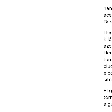
“Ia
ace
Ber
Lle
kil
azo
Hen
tor
ciu
elé
sit
El 
tor
alg