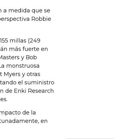
án a medida que se
 perspectiva Robbie
 155 millas (249
cán más fuerte en
 Masters y Bob
 La monstruosa
 Myers y otras
rtando el suministro
on de Enki Research
es.
impacto de la
ortunadamente, en