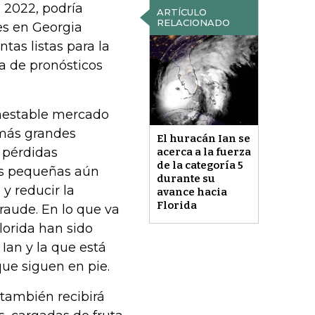
 2022, podría
ARTÍCULO
RELACIONADO
es en Georgia
tas listas para la
a de pronósticos
inestable mercado
 más grandes
El huracán Ian se
s pérdidas
acerca a la fuerza
de la categoría 5
ás pequeñas aún
durante su
 y reducir la
avance hacia
Florida
fraude. En lo que va
lorida han sido
Ian y la que está
que siguen en pie.
 también recibirá