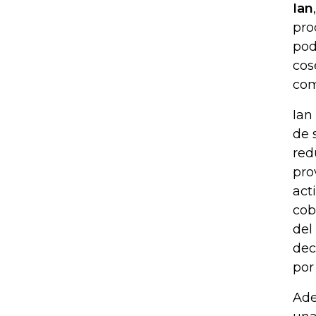
Ian
pro
pod
cos
com
Ian
de 
red
pro
act
cob
del
dec
por
Ade