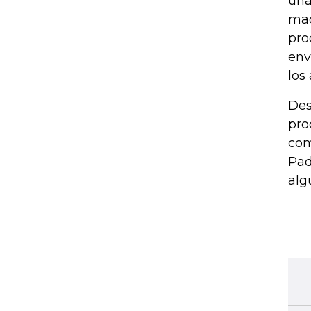
una
mad
pro
env
los
Des
pro
com
Pad
alg