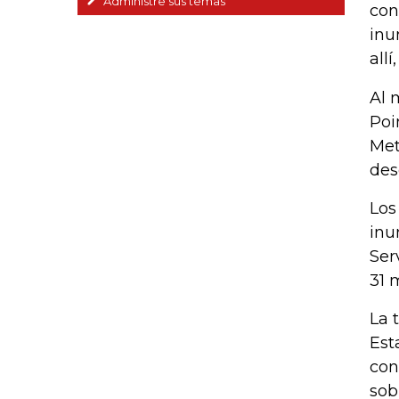
Administre sus temas
con
inu
allí
Al 
Poi
Met
des
Los
inu
Ser
31 
La 
Est
con
sob