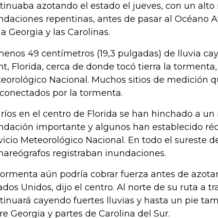
tinuaba azotando el estado el jueves, con un alto 
ndaciones repentinas, antes de pasar al Océano At
, a Georgia y las Carolinas.
menos 49 centímetros (19,3 pulgadas) de lluvia ca
nt, Florida, cerca de donde tocó tierra la tormenta,
eorológico Nacional. Muchos sitios de medición 
conectados por la tormenta.
 ríos en el centro de Florida se han hinchado a un 
ndación importante y algunos han establecido réc
vicio Meteorológico Nacional. En todo el sureste d
mareógrafos registraban inundaciones.
tormenta aún podría cobrar fuerza antes de azotar
ados Unidos, dijo el centro. Al norte de su ruta a tr
tinuará cayendo fuertes lluvias y hasta un pie t
re Georgia y partes de Carolina del Sur.