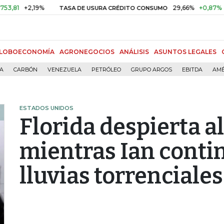
+2,19%
29,66%
+0,87%
+3,02%
TASA DE USURA CRÉDITO CONSUMO
LOBOECONOMÍA
AGRONEGOCIOS
ANÁLISIS
ASUNTOS LEGALES
ÍA
CARBÓN
VENEZUELA
PETRÓLEO
GRUPO ARGOS
EBITDA
AMÉ
ESTADOS UNIDOS
Florida despierta a
mientras Ian cont
lluvias torrenciales