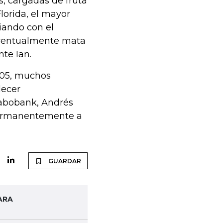
, cargadas de fruta
lorida, el mayor
iando con el
 eventualmente mata
nte Ian.
005, muchos
lecer
Rabobank, Andrés
r permanentemente a
GUARDAR
ARA