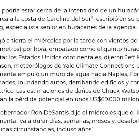
n podría estar cerca de la intensidad de un hurac
rca a la costa de Carolina del Sur”, escribió en su
g, especialista senior en huracanes de la agencia.
gó a tierra el miércoles por la tarde con vientos de
ómetros) por hora, empatado como el quinto hura
tar los Estados Unidos continentales, dijeron Jeff
son, meteorólogos de Yale Climate Connections.
menta empujó un muro de agua hacia Naples, Fort
dades, inundando autos, derribando edificios y co
ctrico. Las estimaciones de daños de Chuck Wats
úan la pérdida potencial en unos US$69.000 millon
gobernador Ron DeSantis dijo el miércoles que el 
menta “va a durar días, semanas, meses y, desaf
unas circunstancias, incluso años”.