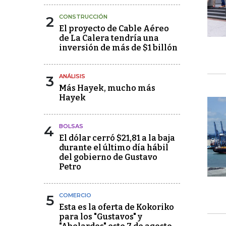
2
CONSTRUCCIÓN
El proyecto de Cable Aéreo
de La Calera tendría una
inversión de más de $1 billón
3
ANÁLISIS
Más Hayek, mucho más
Hayek
4
BOLSAS
El dólar cerró $21,81 a la baja
durante el último día hábil
del gobierno de Gustavo
Petro
5
COMERCIO
Esta es la oferta de Kokoriko
para los "Gustavos" y