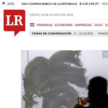
%
$ 408.498,97
+$ 8.753,81
ORO COMPRA BANCO DE LA REPÚBLICA
JUEVES, 06 DE AGOSTO DE 2026
FINANZAS
ECONOMÍA
EMPRESAS
OCIO
G
TEMAS DE CONVERSACIÓN
LA CALERA
MINER