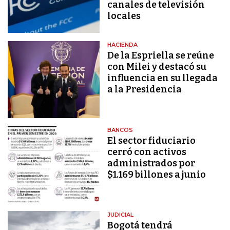
canales de televisión
locales
HACIENDA
De la Espriella se reúne
con Milei y destacó su
influencia en su llegada
a la Presidencia
BANCOS
El sector fiduciario
cerró con activos
administrados por
$1.169 billones a junio
JUDICIAL
Bogotá tendrá