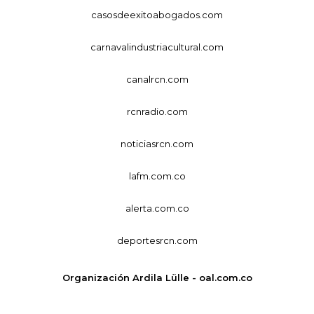
casosdeexitoabogados.com
carnavalindustriacultural.com
canalrcn.com
rcnradio.com
noticiasrcn.com
lafm.com.co
alerta.com.co
deportesrcn.com
Organización Ardila Lülle - oal.com.co