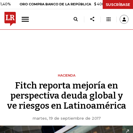
$ 408.498,97
+$ 8.753,81
+2
ORO COMPRA BANCO DE LA REPÚBLICA
SUSCRÍBASE
HACIENDA
Fitch reporta mejoría en
perspectiva deuda global y
ve riesgos en Latinoamérica
martes, 19 de septiembre de 2017