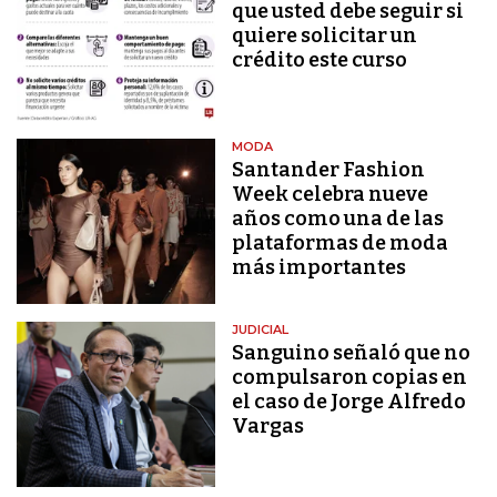
que usted debe seguir si
quiere solicitar un
crédito este curso
MODA
Santander Fashion
Week celebra nueve
años como una de las
plataformas de moda
más importantes
JUDICIAL
Sanguino señaló que no
compulsaron copias en
el caso de Jorge Alfredo
Vargas