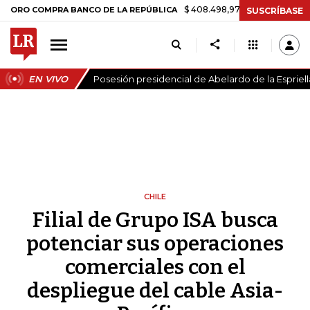
$ 408.498,97
+$ 8.753,81
+2,19%
OMPRA BANCO DE LA REPÚBLICA
SUSCRÍBASE
EN VIVO
Posesión presidencial de Abelardo de la Espriell
CHILE
Filial de Grupo ISA busca
potenciar sus operaciones
comerciales con el
despliegue del cable Asia-