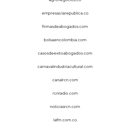
empresas.larepublica.co
firmasdeabogados.com
bolsaencolombia.com
casosdeexitoabogados.com
carnavalindustriacultural.com
canalrcn.com
rcnradio.com
noticiasrcn.com
lafm.com.co