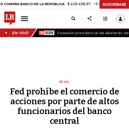
$ 408.498,97
+$ 8.753,81
+2,19%
A BANCO DE LA REPÚBLICA
TASA
SUSCRÍBASE
EN VIVO
Posesión presidencial de Abelardo de l
EE.UU.
Fed prohíbe el comercio de
acciones por parte de altos
funcionarios del banco
central