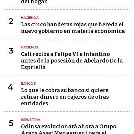
del hogar
HACIENDA
2
Las cinco banderas rojas que hereda el
nuevo gobierno en materia económica
HACIENDA
3
Cali recibe a Felipe VI e Infantino
antes de la posesión de Abelardo De la
Espriella
BANCOS
4
Lo que le cobra su banco si quiere
retirar dinero en cajeros de otras
entidades
INDUSTRIA
5
Odinsa evolucionará ahora a Grupo
Argos Asset Managment para el