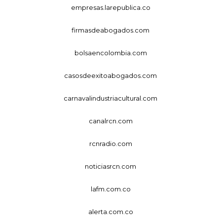
empresas.larepublica.co
firmasdeabogados.com
bolsaencolombia.com
casosdeexitoabogados.com
carnavalindustriacultural.com
canalrcn.com
rcnradio.com
noticiasrcn.com
lafm.com.co
alerta.com.co