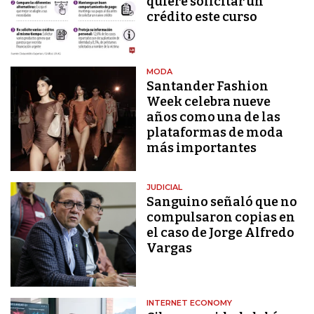
quiere solicitar un
crédito este curso
MODA
Santander Fashion
Week celebra nueve
años como una de las
plataformas de moda
más importantes
JUDICIAL
Sanguino señaló que no
compulsaron copias en
el caso de Jorge Alfredo
Vargas
INTERNET ECONOMY