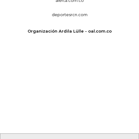
alerta.com.co
deportesrcn.com
Organización Ardila Lülle - oal.com.co