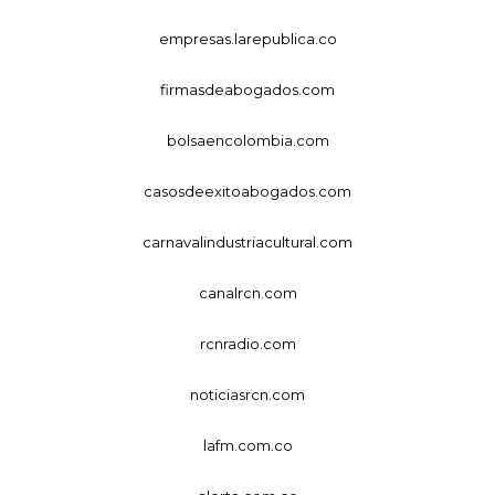
empresas.larepublica.co
firmasdeabogados.com
bolsaencolombia.com
casosdeexitoabogados.com
carnavalindustriacultural.com
canalrcn.com
rcnradio.com
noticiasrcn.com
lafm.com.co