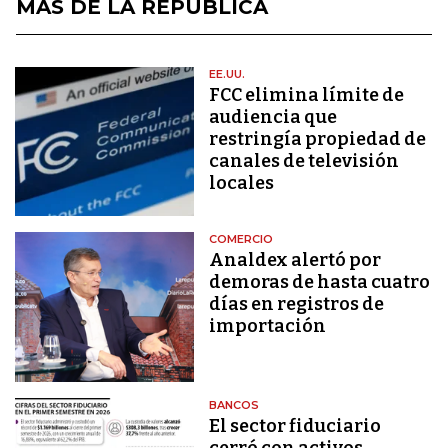
MÁS DE LA REPÚBLICA
EE.UU.
FCC elimina límite de
audiencia que
restringía propiedad de
canales de televisión
locales
COMERCIO
Analdex alertó por
demoras de hasta cuatro
días en registros de
importación
BANCOS
El sector fiduciario
cerró con activos