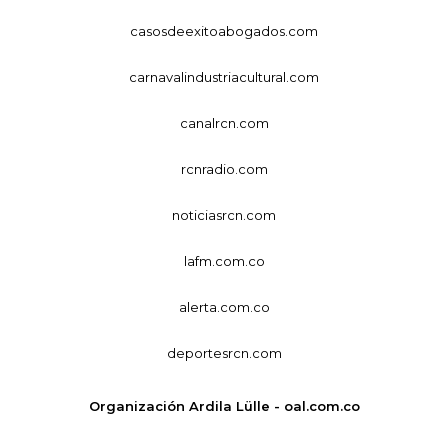
casosdeexitoabogados.com
carnavalindustriacultural.com
canalrcn.com
rcnradio.com
noticiasrcn.com
lafm.com.co
alerta.com.co
deportesrcn.com
Organización Ardila Lülle - oal.com.co