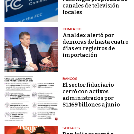
canales de televisión
locales
COMERCIO
Analdex alertó por
demoras de hasta cuatro
días en registros de
importación
BANCOS
El sector fiduciario
cerró con activos
administrados por
$1.169 billones a junio
SOCIALES