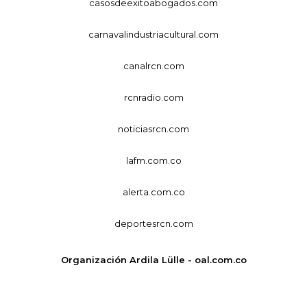
casosdeexitoabogados.com
carnavalindustriacultural.com
canalrcn.com
rcnradio.com
noticiasrcn.com
lafm.com.co
alerta.com.co
deportesrcn.com
Organización Ardila Lülle - oal.com.co