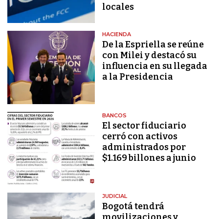
locales
HACIENDA
De la Espriella se reúne
con Milei y destacó su
influencia en su llegada
a la Presidencia
BANCOS
El sector fiduciario
cerró con activos
administrados por
$1.169 billones a junio
JUDICIAL
Bogotá tendrá
movilizaciones y