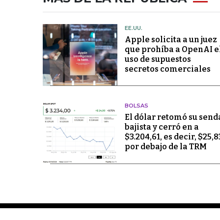
EE.UU.
Apple solicita a un juez
que prohíba a OpenAI e
uso de supuestos
secretos comerciales
BOLSAS
El dólar retomó su send
bajista y cerró en a
$3.204,61, es decir, $25,8
por debajo de la TRM