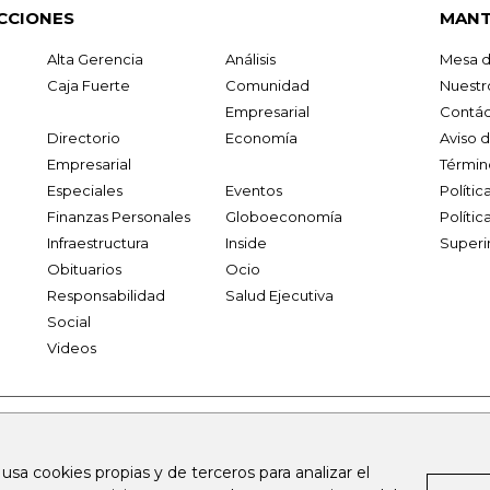
CCIONES
MANT
Alta Gerencia
Análisis
Mesa d
Caja Fuerte
Comunidad
Nuestr
Empresarial
Contác
Directorio
Economía
Aviso 
Empresarial
Términ
Especiales
Eventos
Políti
Finanzas Personales
Globoeconomía
Polític
Infraestructura
Inside
Superi
Obituarios
Ocio
Responsabilidad
Salud Ejecutiva
Social
Videos
.larepublica.co
firmasdeabogados.com
bolsaencolombia.com
 usa cookies propias y de terceros para analizar el