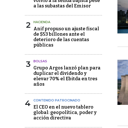
volvió a la senda bajista pese
a las subastas del Emisor
2
HACIENDA
Anif propuso un ajuste fiscal
de $53 billones ante el
deterioro de las cuentas
públicas
3
BOLSAS
Grupo Argos lanzó plan para
duplicar el dividendo y
elevar 70% el Ebitda en tres
años
4
CONTENIDO PATROCINADO
El CEO en el nuevo tablero
global: geopolítica, poder y
acción directiva