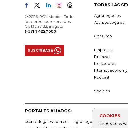
TODAS LAS SE
Agronegocios
© 2026, RCN Medios. Todos
los derechos reservados.
Asuntos Legales
Cr. 13a 37-32, Bogotá
(+57) 1 4227600
Consumo
Empresas
SUSCRÍBASE
Finanzas
Indicadores
Internet Economy
Podcast
Sociales
PORTALES ALIADOS:
COOKIES
asuntoslegales.com.co
agronegocios.co
empresas
Este sitio web