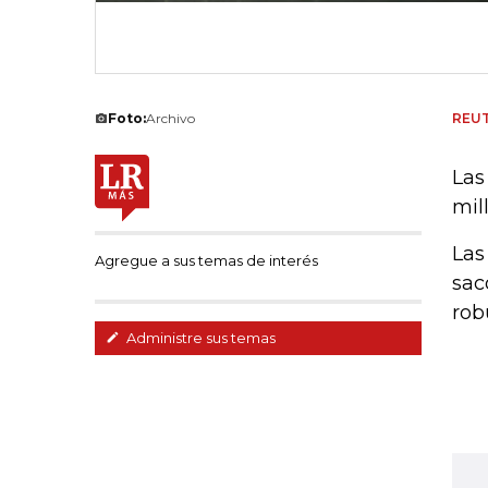
Foto:
Archivo
REU
Las
mil
Las
Agregue a sus temas de interés
sac
rob
Administre sus temas