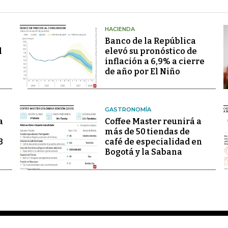
HACIENDA
Banco de la República
l
elevó su pronóstico de
inflación a 6,9% a cierre
de año por El Niño
GASTRONOMÍA
a
Coffee Master reunirá a
más de 50 tiendas de
3
café de especialidad en
Bogotá y la Sabana