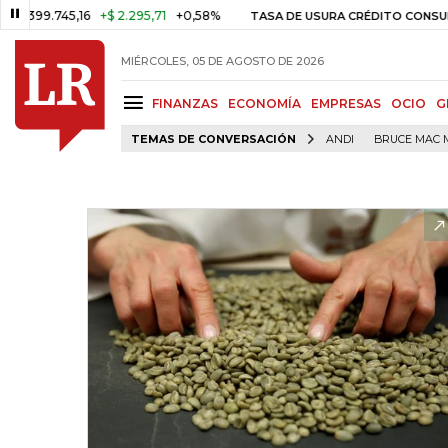
99.745,16
+$ 2.295,71
+0,58%
2
TASA DE USURA CRÉDITO CONSUMO
MIÉRCOLES, 05 DE AGOSTO DE 2026
FINANZAS
ECONOMÍA
EMPRESAS
OCIO
G
TEMAS DE CONVERSACIÓN
ANDI
BRUCE MAC 