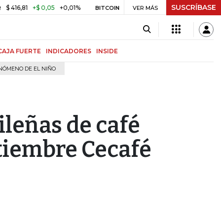
SUSCRÍBASE
6,81
+$ 0,05
+0,01%
US$ 64.968,40
US$ 856,80
+1,34%
BITCOIN
VER MÁS
CAJA FUERTE
INDICADORES
INSIDE
NÓMENO DE EL NIÑO
ileñas de café
ptiembre Cecafé