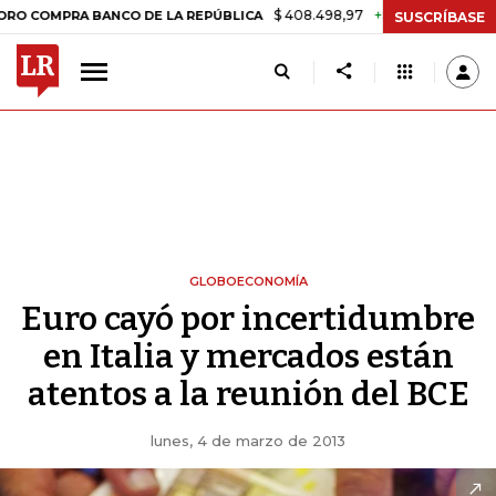
$ 408.498,97
+$ 8.753,81
+2,19%
PRA BANCO DE LA REPÚBLICA
T
SUSCRÍBASE
GLOBOECONOMÍA
Euro cayó por incertidumbre
en Italia y mercados están
atentos a la reunión del BCE
lunes, 4 de marzo de 2013