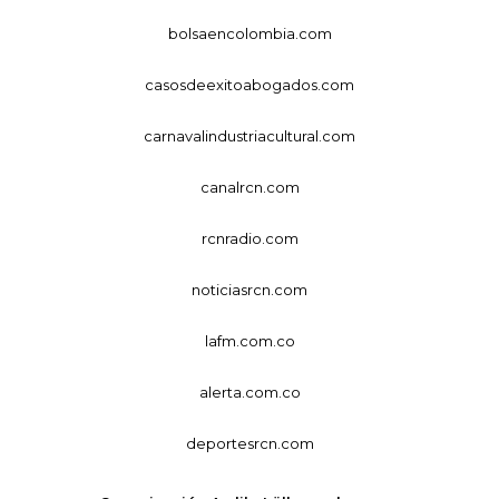
bolsaencolombia.com
casosdeexitoabogados.com
carnavalindustriacultural.com
canalrcn.com
rcnradio.com
noticiasrcn.com
lafm.com.co
alerta.com.co
deportesrcn.com