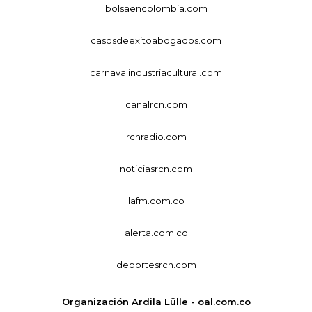
bolsaencolombia.com
casosdeexitoabogados.com
carnavalindustriacultural.com
canalrcn.com
rcnradio.com
noticiasrcn.com
lafm.com.co
alerta.com.co
deportesrcn.com
Organización Ardila Lülle - oal.com.co