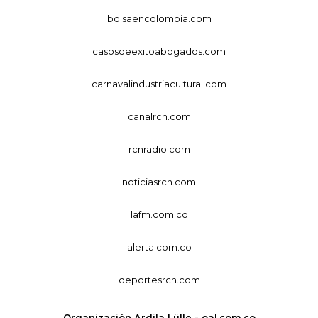
bolsaencolombia.com
casosdeexitoabogados.com
carnavalindustriacultural.com
canalrcn.com
rcnradio.com
noticiasrcn.com
lafm.com.co
alerta.com.co
deportesrcn.com
Organización Ardila Lülle - oal.com.co