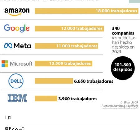
LR
Foto:
LR