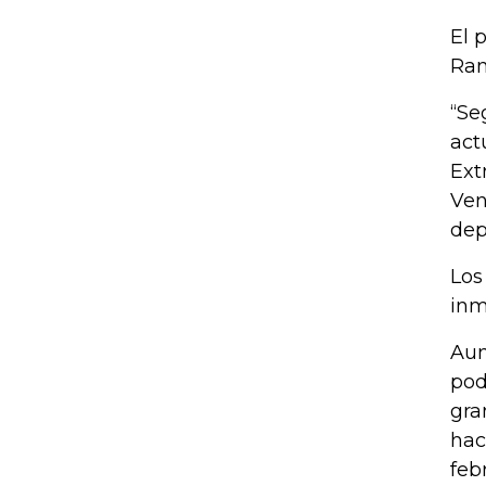
El 
Ram
“Se
act
Ext
Ven
dep
Los
inm
Aun
pod
gra
hac
feb