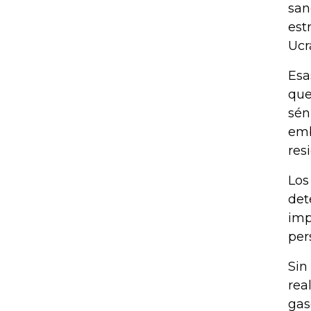
san
est
Ucr
Esa
que
sén
emb
res
Los
det
imp
per
Sin
rea
gas