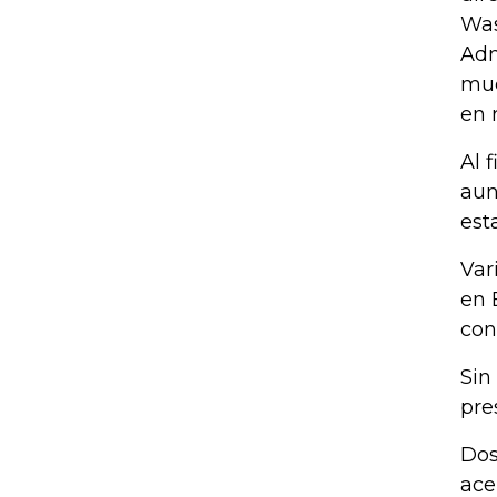
Was
Adm
mue
en 
Al 
aun
est
Var
en 
con
Sin
pre
Dos
ace