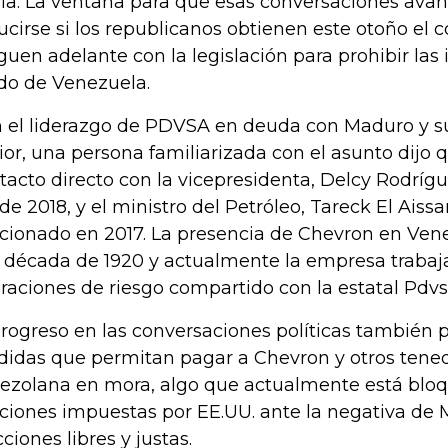
ia. La ventana para que esas conversaciones ava
ucirse si los republicanos obtienen este otoño el 
iguen adelante con la legislación para prohibir la
do de Venezuela.
 el liderazgo de PDVSA en deuda con Maduro y s
ior, una persona familiarizada con el asunto dijo
tacto directo con la vicepresidenta, Delcy Rodríg
de 2018, y el ministro del Petróleo, Tareck El Aiss
cionado en 2017. La presencia de Chevron en Ven
a década de 1920 y actualmente la empresa trabaj
raciones de riesgo compartido con la estatal Pdvs
progreso en las conversaciones políticas también 
idas que permitan pagar a Chevron y otros tene
ezolana en mora, algo que actualmente está bloq
ciones impuestas por EE.UU. ante la negativa de 
cciones libres y justas.