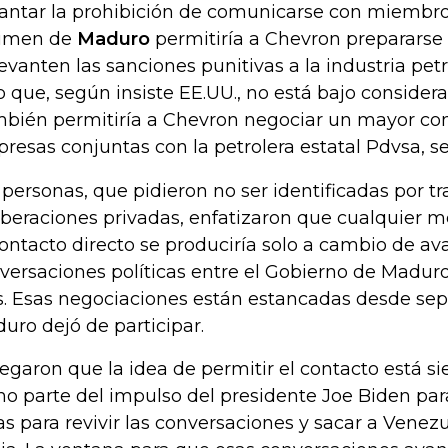
antar la prohibición de comunicarse con miembro
imen de
Maduro
permitiría a Chevron prepararse 
levanten las sanciones punitivas a la industria pet
o que, según insiste EE.UU., no está bajo consider
bién permitiría a Chevron negociar un mayor con
resas conjuntas con la petrolera estatal Pdvsa, s
 personas, que pidieron no ser identificadas por tr
iberaciones privadas, enfatizaron que cualquier 
contacto directo se produciría solo a cambio de av
versaciones políticas entre el Gobierno de Maduro 
s. Esas negociaciones están estancadas desde se
uro dejó de participar.
egaron que la idea de permitir el contacto está s
o parte del impulso del presidente Joe Biden pa
as para revivir las conversaciones y sacar a Venezu