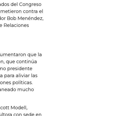
ados del Congreso
metieron contra el
nador Bob Menéndez,
e Relaciones
rgumentaron que la
ión, que continúa
omo presidente
 para aliviar las
ones políticas.
planeado mucho
cott Modell,
ultora con sede en