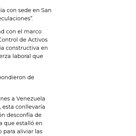
ñía con sede en San
culaciones”.
ad con el marco
Control de Activos
ia constructiva en
erza laboral que
pondieron de
ones a Venezuela
, esta conllevaría
ión desconfía de
a que estalló en
para aliviar las