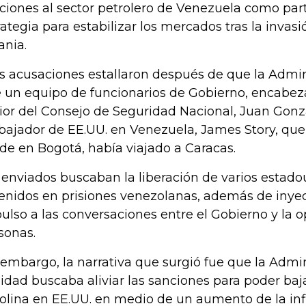
ciones al sector petrolero de Venezuela como par
rategia para estabilizar los mercados tras la invas
ania.
s acusaciones estallaron después de que la Admin
 un equipo de funcionarios de Gobierno, encabeza
ior del Consejo de Seguridad Nacional, Juan Gonzá
ajador de EE.UU. en Venezuela, James Story, q
ide en Bogotá, había viajado a Caracas.
 enviados buscaban la liberación de varios estad
enidos en prisiones venezolanas, además de inye
ulso a las conversaciones entre el Gobierno y la o
sonas.
 embargo, la narrativa que surgió fue que la Admi
lidad buscaba aliviar las sanciones para poder baja
olina en EE.UU. en medio de un aumento de la infl