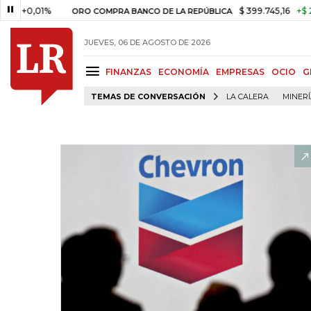
,01%
$ 399.745,16
+$ 2.295,71
ORO COMPRA BANCO DE LA REPÚBLICA
JUEVES, 06 DE AGOSTO DE 2026
FINANZAS
ECONOMÍA
EMPRESAS
OCIO
G
TEMAS DE CONVERSACIÓN
LA CALERA
MINER