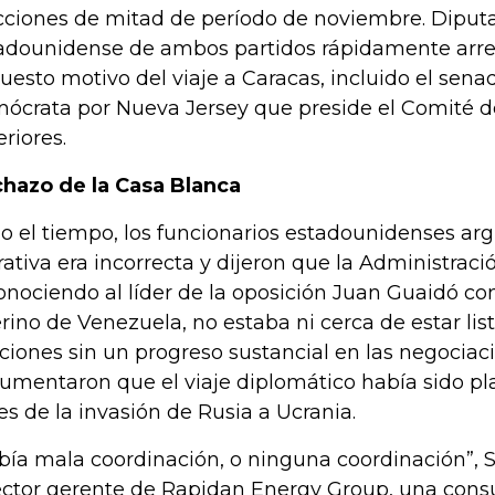
cciones de mitad de período de noviembre. Diput
adounidense de ambos partidos rápidamente arre
uesto motivo del viaje a Caracas, incluido el se
ócrata por Nueva Jersey que preside el Comité d
eriores.
hazo de la Casa Blanca
o el tiempo, los funcionarios estadounidenses a
rativa era incorrecta y dijeron que la Administrac
onociendo al líder de la oposición Juan Guaidó c
erino de Venezuela, no estaba ni cerca de estar lista
ciones sin un progreso sustancial en las negociaci
umentaron que el viaje diplomático había sido 
es de la invasión de Rusia a Ucrania.
bía mala coordinación, o ninguna coordinación”, S
ector gerente de Rapidan Energy Group, una cons