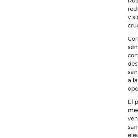
Rus
red
y s
cru
Con
sén
con
des
san
a l
ope
El 
med
ven
san
ele