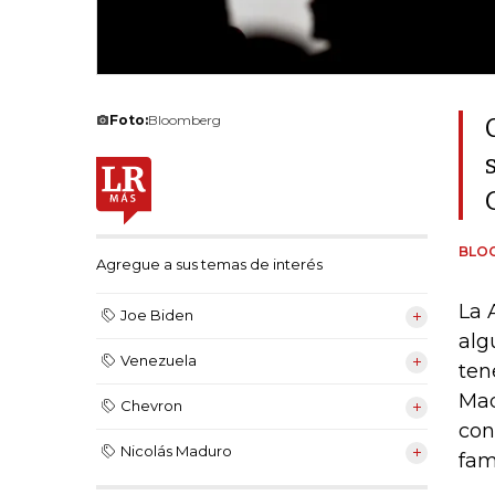
Foto:
Bloomberg
BLO
Agregue a sus temas de interés
La 
Joe Biden
alg
Venezuela
ten
Mad
Chevron
con
Nicolás Maduro
fam