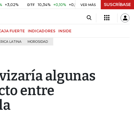
SUSCRÍBASE
2%
10,34%
+0,10%
+0,98%
$ 416,86
+$ 0,05
+0,01%
DTF
UVR
VER MÁS
CAJA FUERTE
INDICADORES
INSIDE
RICA LATINA
MOROSIDAD
vizaría algunas
cto entre
la