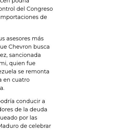
ncen podría
control del Congreso
s importaciones de
us asesores más
 que Chevron busca
uez, sancionada
ami, quien fue
ezuela se remonta
a en cuatro
a.
podría conducir a
dores de la deuda
ueado por las
Maduro de celebrar