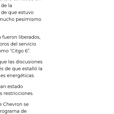
 de la
s de que estuvo
o mucho pesimismo
 fueron liberados,
ros del servicio
mo “Citgo 6”.
que las discusiones
 de que estalló la
nes energéticas.
han estado
 restricciones.
ue Chevron se
 programa de