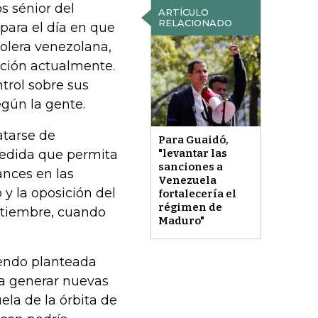
s sénior del
ARTÍCULO
RELACIONADO
para el día en que
rolera venezolana,
ación actualmente.
trol sobre sus
egún la gente.
atarse de
Para Guaidó,
medida que permita
"levantar las
sanciones a
ances en las
Venezuela
y la oposición del
fortalecería el
régimen de
ptiembre, cuando
Maduro"
iendo planteada
ra generar nuevas
ela de la órbita de