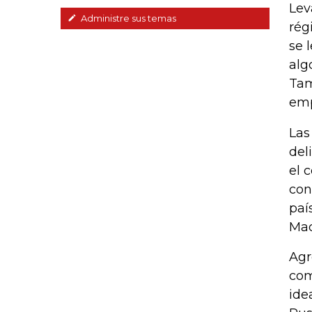
Lev
Administre sus temas
rég
se 
alg
Tam
emp
Las
del
el 
con
paí
Mad
Agr
com
ide