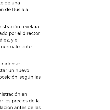
te de una
ión de Rusia a
istración revelara
do por el director
lez, y el
ue normalmente
ounidenses
ctar un nuevo
posición, según las
nistración en
r los precios de la
ación antes de las