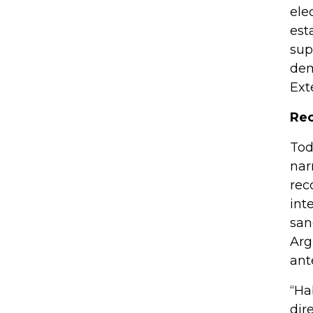
ele
est
sup
dem
Ext
Rec
Tod
nar
rec
int
san
Arg
ant
“Ha
dir