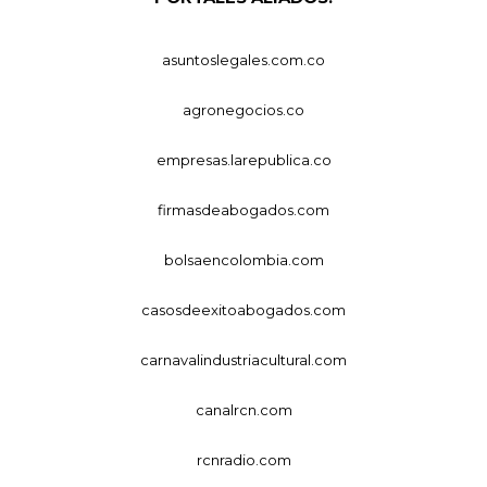
asuntoslegales.com.co
agronegocios.co
empresas.larepublica.co
firmasdeabogados.com
bolsaencolombia.com
casosdeexitoabogados.com
carnavalindustriacultural.com
canalrcn.com
rcnradio.com