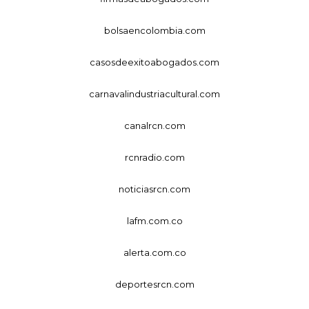
bolsaencolombia.com
casosdeexitoabogados.com
carnavalindustriacultural.com
canalrcn.com
rcnradio.com
noticiasrcn.com
lafm.com.co
alerta.com.co
deportesrcn.com