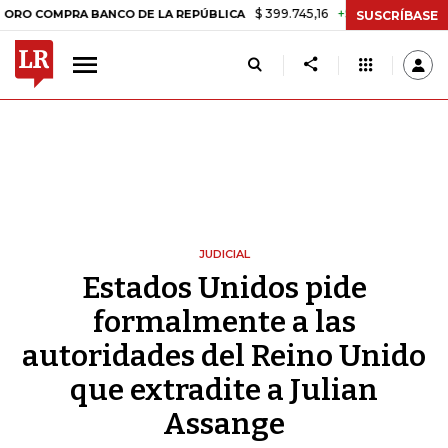
$ 399.745,16
+$ 2.295,71
+0,58%
OMPRA BANCO DE LA REPÚBLICA
SUSCRÍBASE
JUDICIAL
Estados Unidos pide
formalmente a las
autoridades del Reino Unido
que extradite a Julian
Assange