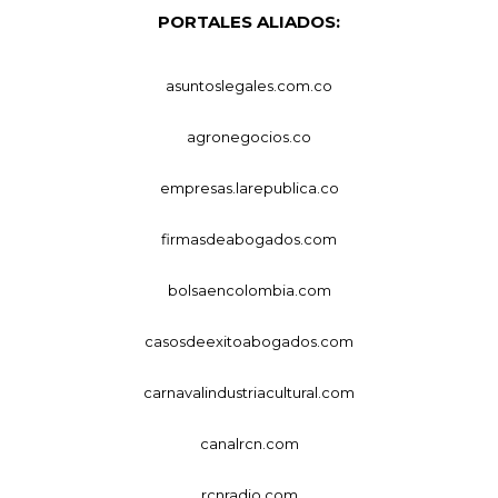
PORTALES ALIADOS:
asuntoslegales.com.co
agronegocios.co
empresas.larepublica.co
firmasdeabogados.com
bolsaencolombia.com
casosdeexitoabogados.com
carnavalindustriacultural.com
canalrcn.com
rcnradio.com