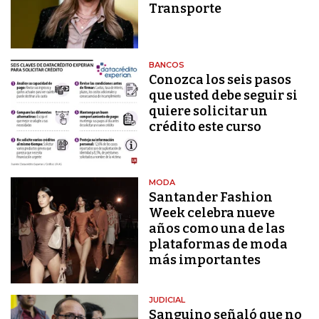
Transporte
BANCOS
Conozca los seis pasos
que usted debe seguir si
quiere solicitar un
crédito este curso
MODA
Santander Fashion
Week celebra nueve
años como una de las
plataformas de moda
más importantes
JUDICIAL
Sanguino señaló que no