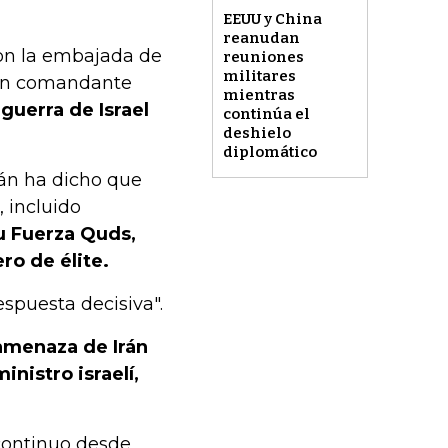
EEUU y China
reanudan
on la embajada de
reuniones
militares
 un comandante
mientras
guerra de Israel
continúa el
deshielo
diplomático
rán ha dicho que
, incluido
u Fuerza Quds,
ro de élite.
espuesta decisiva".
 amenaza de Irán
inistro israelí,
continuo desde