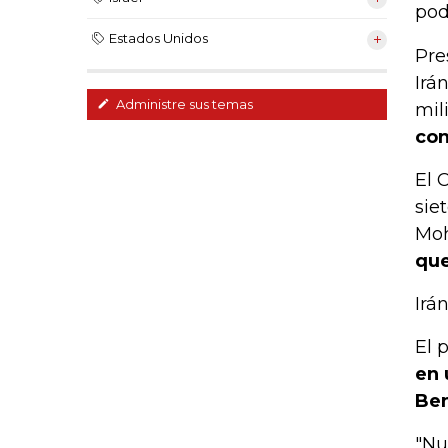
pod
Estados Unidos
Pre
Irá
Administre sus temas
mili
con
El 
sie
Mo
que
Irá
El 
en 
Ben
"Nu