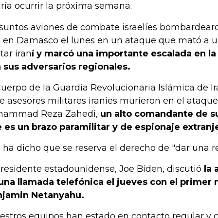
ría ocurrir la próxima semana.
suntos aviones de combate israelíes bombardear
n en Damasco el lunes en un ataque que mató a
tar iran
í y marcó una importante escalada en la 
 sus adversarios regionales.
Cuerpo de la Guardia Revolucionaria Islámica de I
te asesores militares iraníes murieron en el ataque
hammad Reza Zahedi,
un alto comandante de s
 es un brazo paramilitar y de espionaje extranje
n ha dicho que se reserva el derecho de "dar una r
presidente estadounidense, Joe Biden, discutió
la
una llamada telefónica el jueves con el primer m
jamin Netanyahu.
estros equipos han estado en contacto regular y 