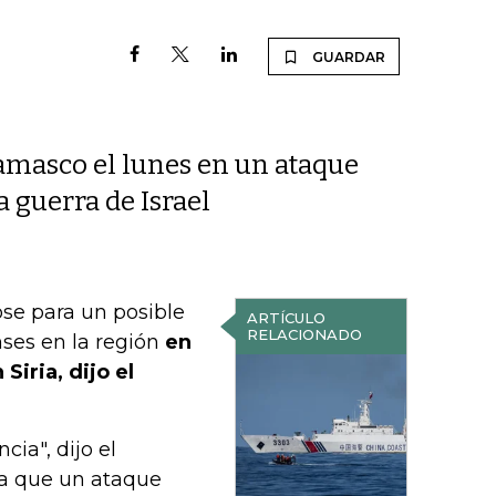
GUARDAR
masco el lunes en un ataque
 guerra de Israel
se para un posible
ARTÍCULO
RELACIONADO
nses en la región
en
Siria, dijo el
ia", dijo el
ía que un ataque