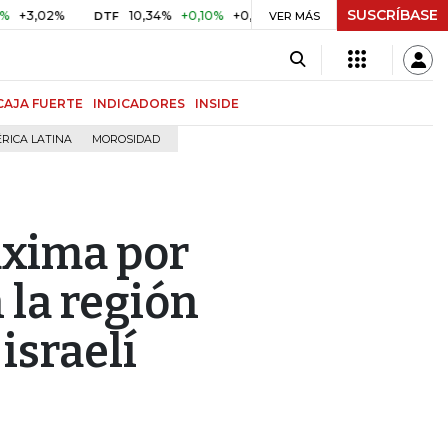
SUSCRÍBASE
02%
10,34%
+0,10%
+0,98%
$ 416,86
+$ 0,05
+0,01
DTF
UVR
VER MÁS
CAJA FUERTE
INDICADORES
INSIDE
RICA LATINA
MOROSIDAD
áxima por
 la región
israelí