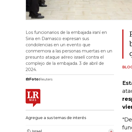
Los funcionarios de la embajada iraní en
Siria en Damasco expresan sus
condolencias en un evento que
conmemora a las personas muertas en un
presunto ataque aéreo israelí contra el
complejo de la embajada. 3 de abril de
BLO
2024.
Foto:
Reuters
Est
ata
res
vie
Agregue a sus temas de interés
"De
fun
Israel