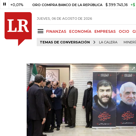
0,01%
$ 399.745,16
+$ 2.295,7
ORO COMPRA BANCO DE LA REPÚBLICA
JUEVES, 06 DE AGOSTO DE 2026
FINANZAS
ECONOMÍA
EMPRESAS
OCIO
G
TEMAS DE CONVERSACIÓN
LA CALERA
MINER