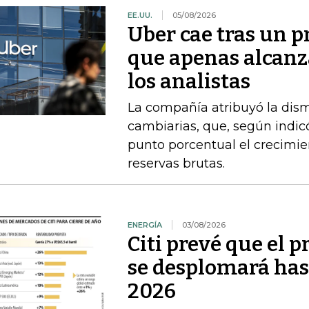
EE.UU.
05/08/2026
Uber cae tras un p
que apenas alcanz
los analistas
La compañía atribuyó la dism
cambiarias, que, según indi
punto porcentual el crecimie
reservas brutas.
ENERGÍA
03/08/2026
Citi prevé que el p
se desplomará has
2026