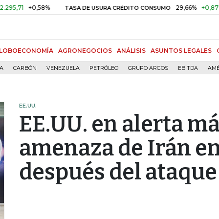
1
+0,58%
29,66%
+0,87%
+3,
TASA DE USURA CRÉDITO CONSUMO
LOBOECONOMÍA
AGRONEGOCIOS
ANÁLISIS
ASUNTOS LEGALES
ÍA
CARBÓN
VENEZUELA
PETRÓLEO
GRUPO ARGOS
EBITDA
AMÉ
EE.UU.
EE.UU. en alerta m
amenaza de Irán en
después del ataque 