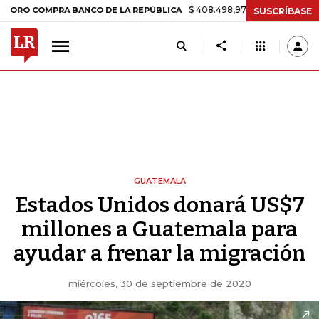
$ 408.498,97
+$ 8.753,81
+2,19%
MPRA BANCO DE LA REPÚBLICA
SUSCRÍBASE
GUATEMALA
Estados Unidos donará US$7
millones a Guatemala para
ayudar a frenar la migración
miércoles, 30 de septiembre de 2020