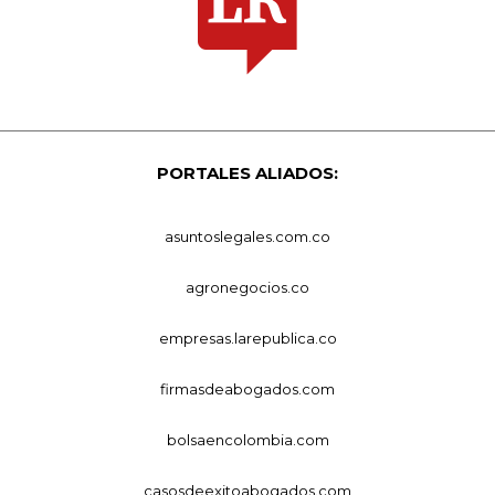
PORTALES ALIADOS:
asuntoslegales.com.co
agronegocios.co
empresas.larepublica.co
firmasdeabogados.com
bolsaencolombia.com
casosdeexitoabogados.com