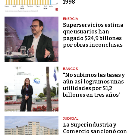
1998
ENERGÍA
Superservicios estima
que usuarios han
pagado $24,9 billones
por obras inconclusas
BANCOS
"No subimos las tasas y
aún así logramos unas
utilidades por $1,2
billones en tres años"
JUDICIAL
La Superindustria y
Comercio sancionó con