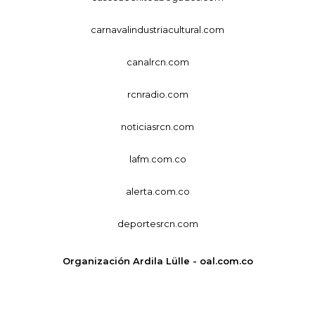
carnavalindustriacultural.com
canalrcn.com
rcnradio.com
noticiasrcn.com
lafm.com.co
alerta.com.co
deportesrcn.com
Organización Ardila Lülle - oal.com.co