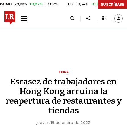
29,66%
+0,87%
+3,02%
10,34%
+0,10%
+0,98%
$ 4
DTF
UVR
SUSCRÍBASE
CHINA
Escasez de trabajadores en
Hong Kong arruina la
reapertura de restaurantes y
tiendas
jueves, 19 de enero de 2023