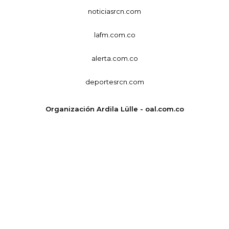
noticiasrcn.com
lafm.com.co
alerta.com.co
deportesrcn.com
Organización Ardila Lülle - oal.com.co