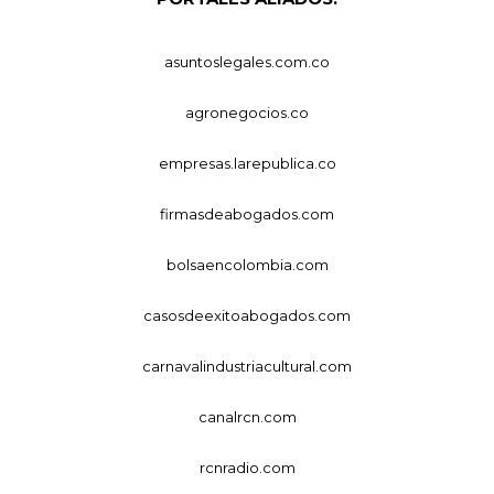
asuntoslegales.com.co
agronegocios.co
empresas.larepublica.co
firmasdeabogados.com
bolsaencolombia.com
casosdeexitoabogados.com
carnavalindustriacultural.com
canalrcn.com
rcnradio.com