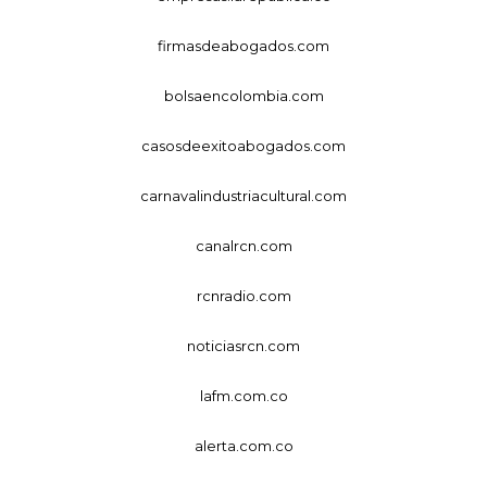
firmasdeabogados.com
bolsaencolombia.com
casosdeexitoabogados.com
carnavalindustriacultural.com
canalrcn.com
rcnradio.com
noticiasrcn.com
lafm.com.co
alerta.com.co