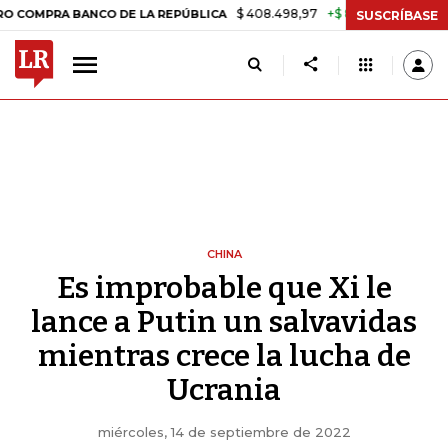
$ 408.498,97
+$ 8.753,81
+2,19%
BANCO DE LA REPÚBLICA
TASA 
SUSCRÍBASE
CHINA
Es improbable que Xi le
lance a Putin un salvavidas
mientras crece la lucha de
Ucrania
miércoles, 14 de septiembre de 2022