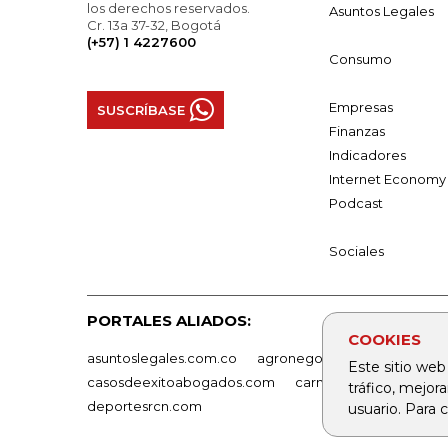
los derechos reservados.
Asuntos Legales
Cr. 13a 37-32, Bogotá
(+57) 1 4227600
Consumo
Empresas
SUSCRÍBASE
Finanzas
Indicadores
Internet Economy
Podcast
Sociales
PORTALES ALIADOS:
COOKIES
asuntoslegales.com.co
agronegocios.co
empresas
Este sitio web
casosdeexitoabogados.com
carnavalindustriacultur
tráfico, mejor
deportesrcn.com
usuario. Para