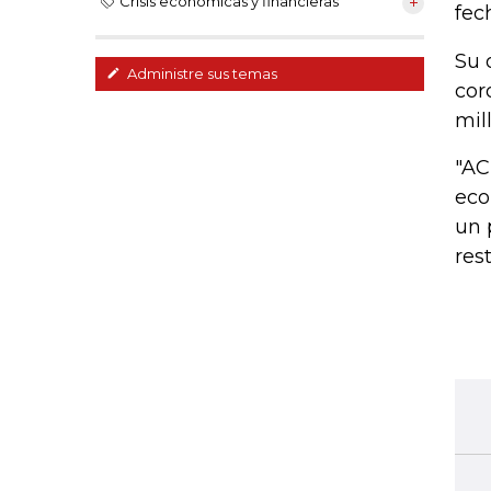
Crisis económicas y financieras
fec
Su 
Administre sus temas
cor
mil
"AC
eco
un 
res