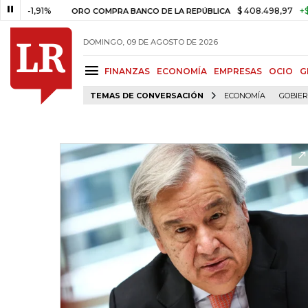
-1,91%
$ 408.498,97
+$ 8.753,
ORO COMPRA BANCO DE LA REPÚBLICA
DOMINGO, 09 DE AGOSTO DE 2026
FINANZAS
ECONOMÍA
EMPRESAS
OCIO
G
TEMAS DE CONVERSACIÓN
ECONOMÍA
GOBIE