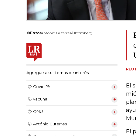
Foto:
Antonio Guterres/Bloomberg
REU
Agregue a sus temas de interés
El 
Covid-19
mié
vacuna
pla
ayu
ONU
Mun
António Guterres
El 