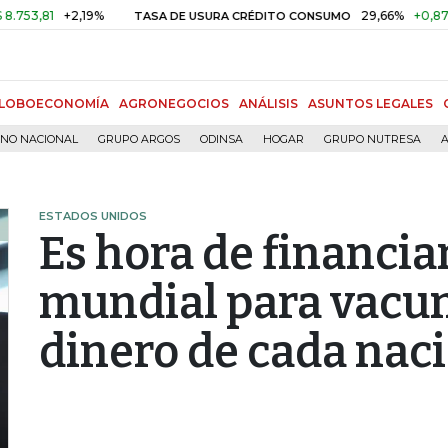
81
+2,19%
29,66%
+0,87%
+3
TASA DE USURA CRÉDITO CONSUMO
LOBOECONOMÍA
AGRONEGOCIOS
ANÁLISIS
ASUNTOS LEGALES
RNO NACIONAL
GRUPO ARGOS
ODINSA
HOGAR
GRUPO NUTRESA
A
ESTADOS UNIDOS
Es hora de financia
mundial para vacun
dinero de cada nac