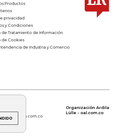
os Productos
tenos
de privacidad
os y Condiciones
ca de Tratamiento de Información
a de Cookies
ntendencia de Industria y Comercio
Organización Ardila
Lülle - oal.com.co
om.co
alerta.com.co
NDIDO