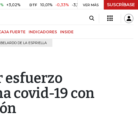
SUSCRÍBASE
,02%
10,01%
-0,33%
-3,19%
$ 417,07
+$ 0,05
+0,01%
DTF
UVR
VER MÁS
CAJA FUERTE
INDICADORES
INSIDE
BELARDO DE LA ESPRIELLA
r esfuerzo
a covid-19 con
ión