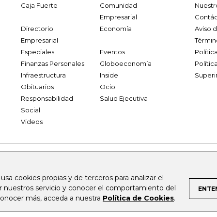
Caja Fuerte
Comunidad
Nuestr
Empresarial
Contác
Directorio
Economía
Aviso 
Empresarial
Términ
Especiales
Eventos
Políti
Finanzas Personales
Globoeconomía
Polític
Infraestructura
Inside
Superi
Obituarios
Ocio
Responsabilidad
Salud Ejecutiva
Social
Videos
.larepublica.co
firmasdeabogados.com
bolsaencolombia.com
 usa cookies propias y de terceros para analizar el
al.com
canalrcn.com
rcnradio.com
noticiasrcn.com
lafm.c
ar nuestros servicio y conocer el comportamiento del
ENTE
 conocer más, acceda a nuestra
Política de Cookies
.