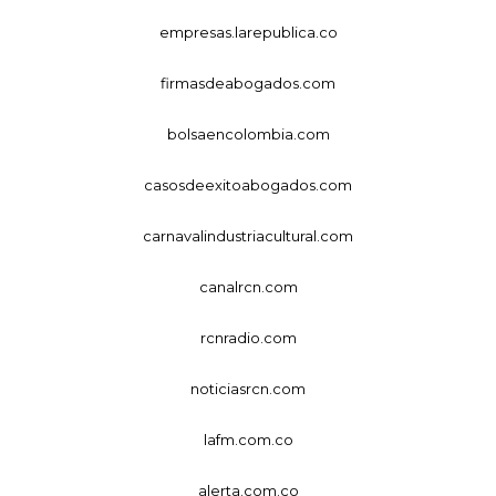
empresas.larepublica.co
firmasdeabogados.com
bolsaencolombia.com
casosdeexitoabogados.com
carnavalindustriacultural.com
canalrcn.com
rcnradio.com
noticiasrcn.com
lafm.com.co
alerta.com.co