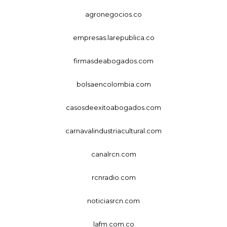
agronegocios.co
empresas.larepublica.co
firmasdeabogados.com
bolsaencolombia.com
casosdeexitoabogados.com
carnavalindustriacultural.com
canalrcn.com
rcnradio.com
noticiasrcn.com
lafm.com.co