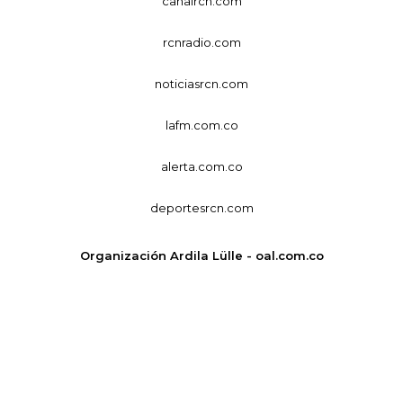
canalrcn.com
rcnradio.com
noticiasrcn.com
lafm.com.co
alerta.com.co
deportesrcn.com
Organización Ardila Lülle - oal.com.co