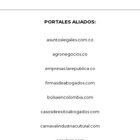
PORTALES ALIADOS:
asuntoslegales.com.co
agronegocios.co
empresas.larepublica.co
firmasdeabogados.com
bolsaencolombia.com
casosdeexitoabogados.com
carnavalindustriacultural.com