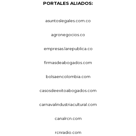
PORTALES ALIADOS:
asuntoslegales.com.co
agronegocios.co
empresas.larepublica.co
firmasdeabogados.com
bolsaencolombia.com
casosdeexitoabogados.com
carnavalindustriacultural.com
canalrcn.com
rcnradio.com