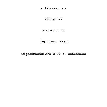
noticiasrcn.com
lafm.com.co
alerta.com.co
deportesrcn.com
Organización Ardila Lülle - oal.com.co