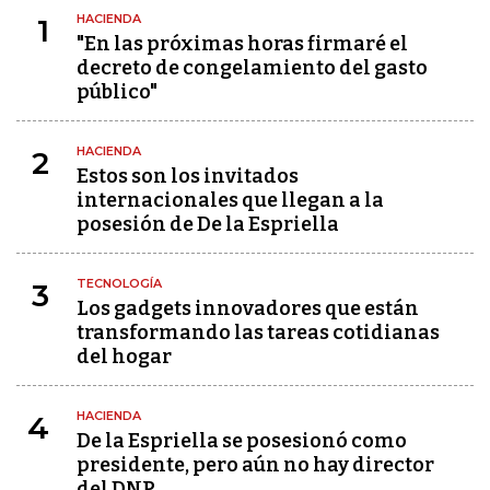
HACIENDA
1
"En las próximas horas firmaré el
decreto de congelamiento del gasto
público"
HACIENDA
2
Estos son los invitados
internacionales que llegan a la
posesión de De la Espriella
TECNOLOGÍA
3
Los gadgets innovadores que están
transformando las tareas cotidianas
del hogar
HACIENDA
4
De la Espriella se posesionó como
presidente, pero aún no hay director
del DNP