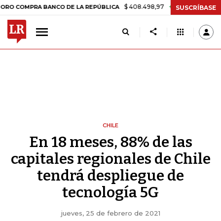
$ 408.498,97
+$ 8.753,81
+2,19%
PRA BANCO DE LA REPÚBLICA
T
SUSCRÍBASE
CHILE
En 18 meses, 88% de las
capitales regionales de Chile
tendrá despliegue de
tecnología 5G
jueves, 25 de febrero de 2021