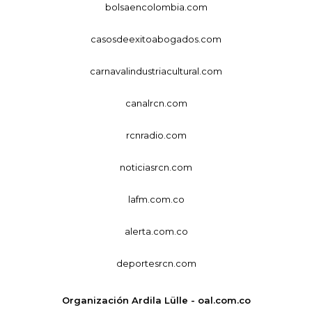
bolsaencolombia.com
casosdeexitoabogados.com
carnavalindustriacultural.com
canalrcn.com
rcnradio.com
noticiasrcn.com
lafm.com.co
alerta.com.co
deportesrcn.com
Organización Ardila Lülle - oal.com.co