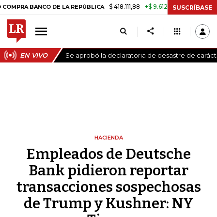
$ 418.111,88
+$ 9.612,91
+2,35%
BANCO DE LA REPÚBLICA
TASA DE
SUSCRÍBASE
EN VIVO
Se aprobó la declaratoria de desastre de carác
HACIENDA
Empleados de Deutsche
Bank pidieron reportar
transacciones sospechosas
de Trump y Kushner: NY