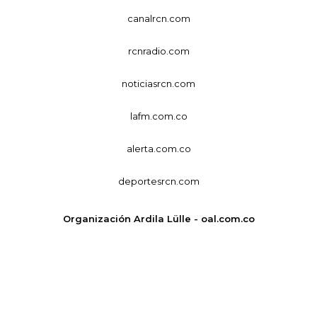
canalrcn.com
rcnradio.com
noticiasrcn.com
lafm.com.co
alerta.com.co
deportesrcn.com
Organización Ardila Lülle - oal.com.co