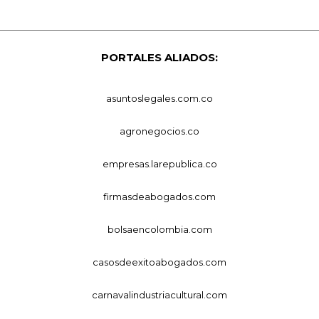
PORTALES ALIADOS:
asuntoslegales.com.co
agronegocios.co
empresas.larepublica.co
firmasdeabogados.com
bolsaencolombia.com
casosdeexitoabogados.com
carnavalindustriacultural.com