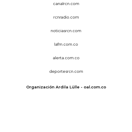
canalrcn.com
rcnradio.com
noticiasrcn.com
lafm.com.co
alerta.com.co
deportesrcn.com
Organización Ardila Lülle - oal.com.co