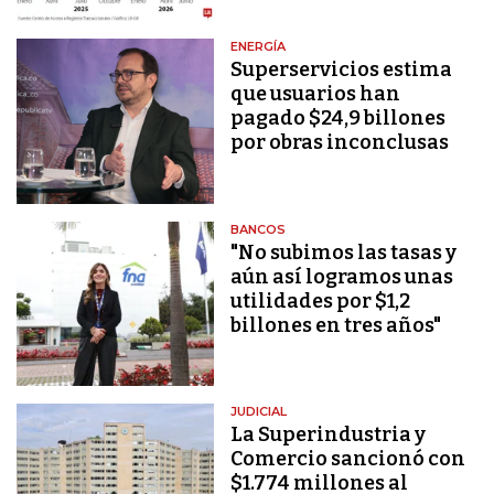
ENERGÍA
Superservicios estima
que usuarios han
pagado $24,9 billones
por obras inconclusas
BANCOS
"No subimos las tasas y
aún así logramos unas
utilidades por $1,2
billones en tres años"
JUDICIAL
La Superindustria y
Comercio sancionó con
$1.774 millones al