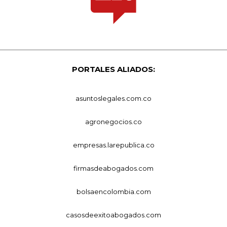
PORTALES ALIADOS:
asuntoslegales.com.co
agronegocios.co
empresas.larepublica.co
firmasdeabogados.com
bolsaencolombia.com
casosdeexitoabogados.com