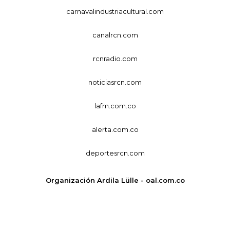
carnavalindustriacultural.com
canalrcn.com
rcnradio.com
noticiasrcn.com
lafm.com.co
alerta.com.co
deportesrcn.com
Organización Ardila Lülle - oal.com.co