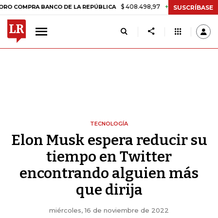
$ 408.498,97
+$ 8.753,81
+2,19%
MPRA BANCO DE LA REPÚBLICA
T
SUSCRÍBASE
TECNOLOGÍA
Elon Musk espera reducir su
tiempo en Twitter
encontrando alguien más
que dirija
miércoles, 16 de noviembre de 2022