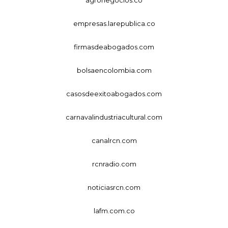
empresas.larepublica.co
firmasdeabogados.com
bolsaencolombia.com
casosdeexitoabogados.com
carnavalindustriacultural.com
canalrcn.com
rcnradio.com
noticiasrcn.com
lafm.com.co