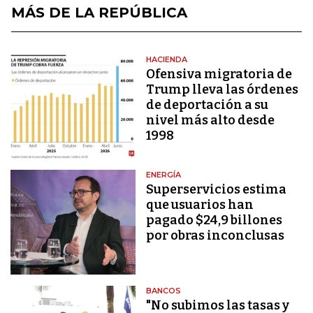
MÁS DE LA REPÚBLICA
HACIENDA
Ofensiva migratoria de
Trump lleva las órdenes
de deportación a su
nivel más alto desde
1998
ENERGÍA
Superservicios estima
que usuarios han
pagado $24,9 billones
por obras inconclusas
BANCOS
"No subimos las tasas y