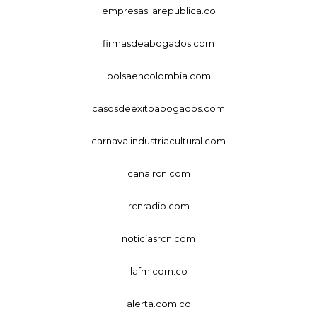
empresas.larepublica.co
firmasdeabogados.com
bolsaencolombia.com
casosdeexitoabogados.com
carnavalindustriacultural.com
canalrcn.com
rcnradio.com
noticiasrcn.com
lafm.com.co
alerta.com.co