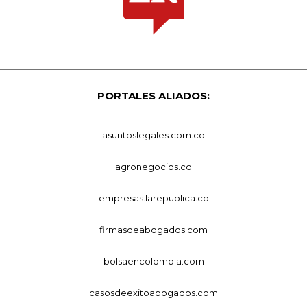
PORTALES ALIADOS:
asuntoslegales.com.co
agronegocios.co
empresas.larepublica.co
firmasdeabogados.com
bolsaencolombia.com
casosdeexitoabogados.com