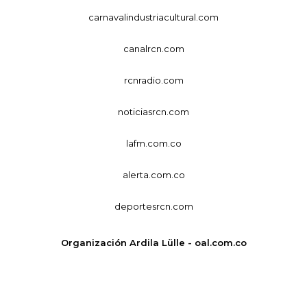
carnavalindustriacultural.com
canalrcn.com
rcnradio.com
noticiasrcn.com
lafm.com.co
alerta.com.co
deportesrcn.com
Organización Ardila Lülle - oal.com.co