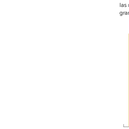
las
gra