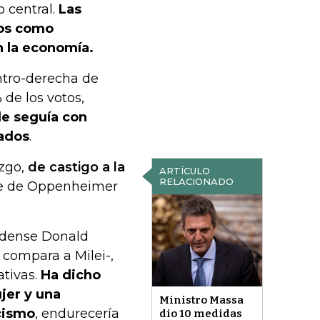
 central.
Las
cos como
n la economía.
entro-derecha de
de los votos,
le seguía con
tados
.
azgo,
de castigo a la
ARTÍCULO
RELACIONADO
nte de Oppenheimer
nidense Donald
compara a Milei-,
ativas.
Ha dicho
ujer y una
Ministro Massa
cismo
, endurecería
dio 10 medidas