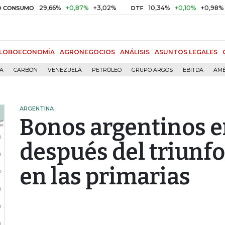
29,66%
+0,87%
+3,02%
10,34%
+0,10%
+0,98%
O
DTF
UVR
LOBOECONOMÍA
AGRONEGOCIOS
ANÁLISIS
ASUNTOS LEGALES
ÍA
CARBÓN
VENEZUELA
PETRÓLEO
GRUPO ARGOS
EBITDA
AMÉ
ARGENTINA
Bonos argentinos e
después del triunfo 
en las primarias