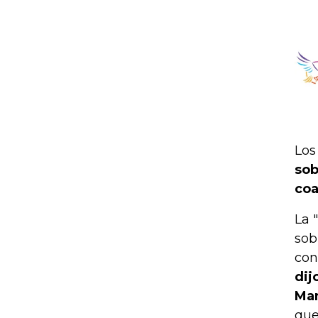
Los
sob
coa
La 
sob
con
dij
Ma
que