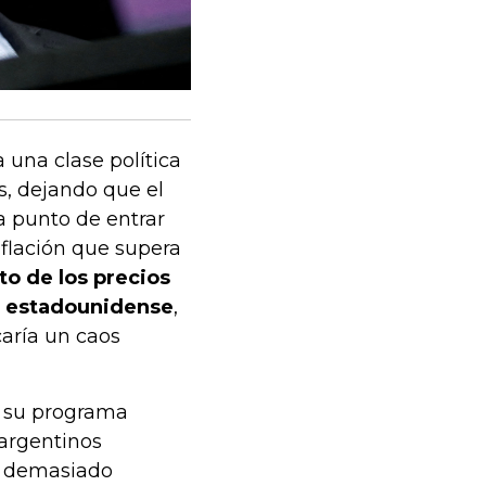
una clase política
s, dejando que el
 a punto de entrar
nflación que supera
to de los precios
r estadounidense
,
aría un caos
re su programa
 argentinos
n demasiado