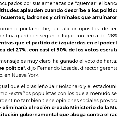
ocupados por sus amenazas de "quemar" el banco
titudes aplauden cuando describe a los políti
incuentes, ladrones y criminales que arruinaro
domingo por la noche, la coalición opositora de c
entina quedó en segundo lugar con cerca del 28% 
ntras que el partido de izquierdas en el poder 
ca del 27%, con casi el 90% de los votos escru
 mensaje es muy claro: ha ganado el voto de hart
se política
", dijo Fernando Losada, director gere
o. en Nueva York.
igual que el brasileño Jair Bolsonaro y el estadou
mp -extraños populistas con los que a menudo se 
argentino también tiene opiniones sociales provoc
 eliminaría el recién creado Ministerio de la M
titución gubernamental que aboga contra el ra