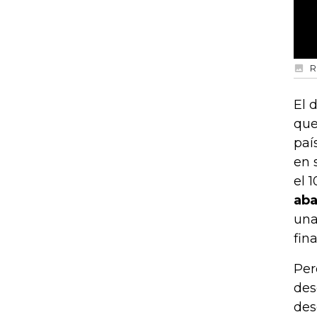
R
El 
que
paí
en 
el 
aba
una
fin
Per
des
des