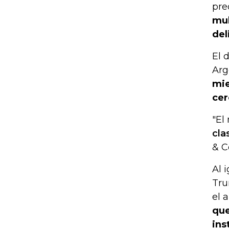
pre
mul
del
El 
Arg
mie
cer
"El
cla
& C
Al 
Tru
el 
que
ins