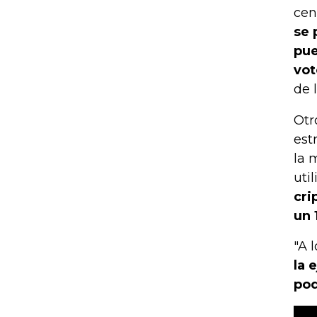
cen
se 
pue
vot
de 
Otr
est
la 
uti
cri
un 
"A 
la 
pod