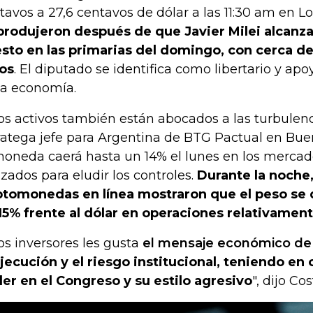
tavos a 27,6 centavos de dólar a las 11:30 am en L
produjeron después de que Javier Milei alcanza
sto en las primarias del domingo, con cerca de
os
. El diputado se identifica como libertario y apo
la economía.
os activos también están abocados a las turbulenci
ratega jefe para Argentina de BTG Pactual en Buen
moneda caerá hasta un 14% el lunes en los mercad
lizados para eludir los controles.
Durante la noche,
ptomonedas en línea mostraron que el peso se 
15% frente al dólar en operaciones relativamen
los inversores les gusta
el mensaje económico de 
ejecución y el riesgo institucional, teniendo en 
er en el Congreso y su estilo agresivo
", dijo Cos