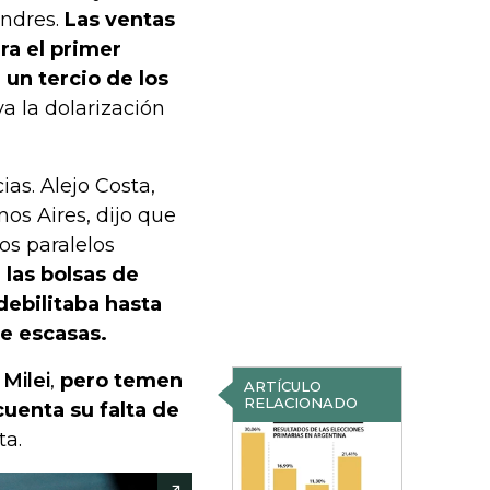
ondres.
Las ventas
ra el primer
 un tercio de los
ya la dolarización
as. Alejo Costa,
os Aires, dijo que
os paralelos
 las bolsas de
debilitaba hasta
te escasas.
Milei
,
pero temen
ARTÍCULO
RELACIONADO
cuenta su falta de
ta.