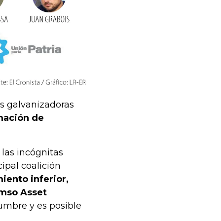
es galvanizadoras
rmación de
 las incógnitas
ipal coalición
iento inferior,
Emso Asset
dumbre y es posible