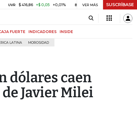
SUSCRÍBASE
$ 416,86
+$ 0,05
+0,01%
US$ 64.442,80
-US$ 525,60
-0,8
BITCOIN
VER MÁS
CAJA FUERTE
INDICADORES
INSIDE
RICA LATINA
MOROSIDAD
n dólares caen
de Javier Milei