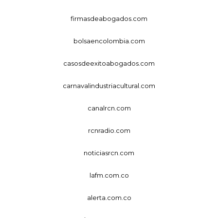
firmasdeabogados.com
bolsaencolombia.com
casosdeexitoabogados.com
carnavalindustriacultural.com
canalrcn.com
rcnradio.com
noticiasrcn.com
lafm.com.co
alerta.com.co