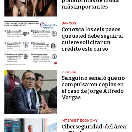
plataformas de moda
más importantes
BANCOS
Conozca los seis pasos
que usted debe seguir si
quiere solicitar un
crédito este curso
JUDICIAL
Sanguino señaló que no
compulsaron copias en
el caso de Jorge Alfredo
Vargas
INTERNET ECONOMY
Ciberseguridad: del área