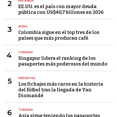
HACIENDA
2
EE.UU. es el país con mayor deuda
pública con US$40,7 billones en 2026
AGRO
3
Colombia sigue en el top tres de los
países que más producen café
TURISMO
4
Singapur lidera el ranking de los
pasaportes más poderosos del mundo
DEPORTES
5
Los fichajes más caros en la historia
del fútbol tras la llegada de Yan
Diomandé
TURISMO
6
Asia sigue teniendo los pasaportes