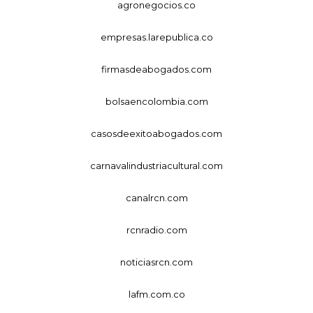
agronegocios.co
empresas.larepublica.co
firmasdeabogados.com
bolsaencolombia.com
casosdeexitoabogados.com
carnavalindustriacultural.com
canalrcn.com
rcnradio.com
noticiasrcn.com
lafm.com.co