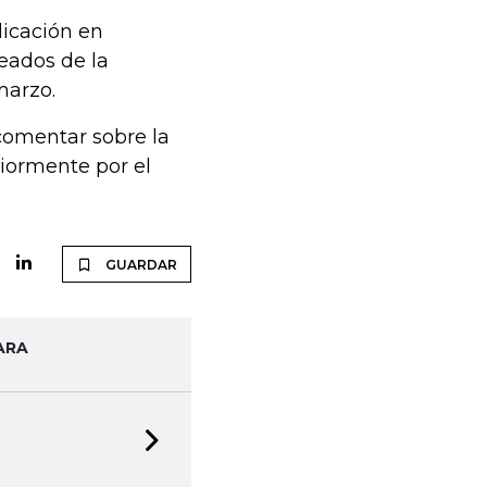
licación en
leados de la
marzo.
 comentar sobre la
riormente por el
GUARDAR
ARA
Next slide