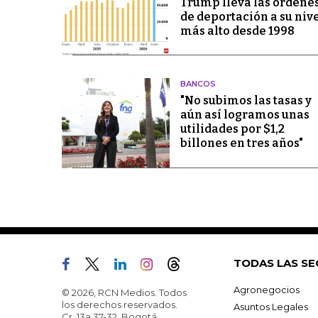
Trump lleva las órdene
de deportación a su niv
más alto desde 1998
BANCOS
"No subimos las tasas y
aún así logramos unas
utilidades por $1,2
billones en tres años"
TODAS LAS SE
Agronegocios
© 2026, RCN Medios. Todos
los derechos reservados.
Asuntos Legales
Cr. 13a 37-32, Bogotá