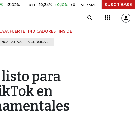
SUSCRÍBASE
02%
10,34%
+0,10%
+0,98%
$ 416,91
+$ 0,05
+0,01
DTF
UVR
VER MÁS
CAJA FUERTE
INDICADORES
INSIDE
RICA LATINA
MOROSIDAD
listo para
TikTok en
rnamentales