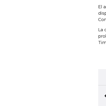
El 
dis
Com
La 
pro
Tim