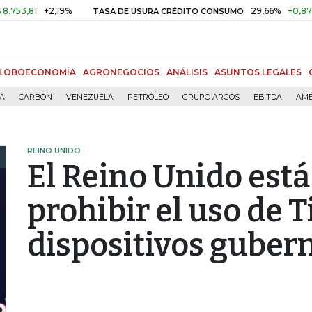
81
+2,19%
29,66%
+0,87%
+3,
TASA DE USURA CRÉDITO CONSUMO
LOBOECONOMÍA
AGRONEGOCIOS
ANÁLISIS
ASUNTOS LEGALES
ÍA
CARBÓN
VENEZUELA
PETRÓLEO
GRUPO ARGOS
EBITDA
AMÉ
REINO UNIDO
El Reino Unido está 
prohibir el uso de 
dispositivos gube