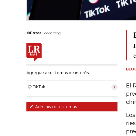
Foto:
Bloomberg
BLO
Agregue a sus temas de interés
El 
TikTok
pre
chi
Administre sus temas
Los
rie
pre