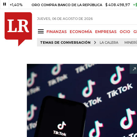
1,40%
$ 408.498,97
+$ 8.753,
ORO COMPRA BANCO DE LA REPÚBLICA
JUEVES, 06 DE AGOSTO DE 2026
FINANZAS
ECONOMÍA
EMPRESAS
OCIO
G
TEMAS DE CONVERSACIÓN
LA CALERA
MINER