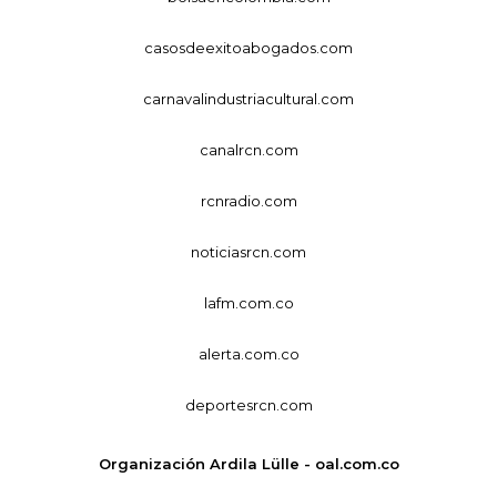
casosdeexitoabogados.com
carnavalindustriacultural.com
canalrcn.com
rcnradio.com
noticiasrcn.com
lafm.com.co
alerta.com.co
deportesrcn.com
Organización Ardila Lülle - oal.com.co