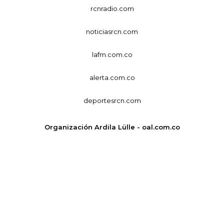
rcnradio.com
noticiasrcn.com
lafm.com.co
alerta.com.co
deportesrcn.com
Organización Ardila Lülle - oal.com.co