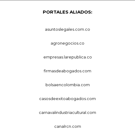
PORTALES ALIADOS:
asuntoslegales.com.co
agronegocios.co
empresas.larepublica.co
firmasdeabogados.com
bolsaencolombia.com
casosdeexitoabogados.com
carnavalindustriacultural.com
canalrcn.com