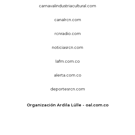
carnavalindustriacultural.com
canalrcn.com
rcnradio.com
noticiasrcn.com
lafm.com.co
alerta.com.co
deportesrcn.com
Organización Ardila Lülle - oal.com.co