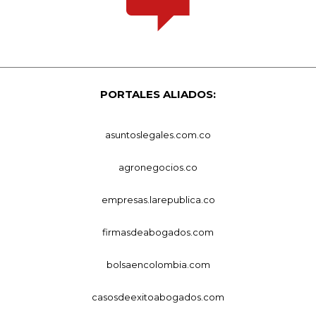
PORTALES ALIADOS:
asuntoslegales.com.co
agronegocios.co
empresas.larepublica.co
firmasdeabogados.com
bolsaencolombia.com
casosdeexitoabogados.com