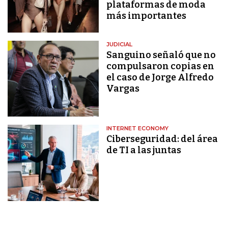
plataformas de moda
más importantes
JUDICIAL
Sanguino señaló que no
compulsaron copias en
el caso de Jorge Alfredo
Vargas
INTERNET ECONOMY
Ciberseguridad: del área
de TI a las juntas