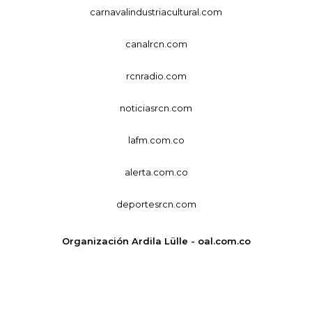
carnavalindustriacultural.com
canalrcn.com
rcnradio.com
noticiasrcn.com
lafm.com.co
alerta.com.co
deportesrcn.com
Organización Ardila Lülle - oal.com.co