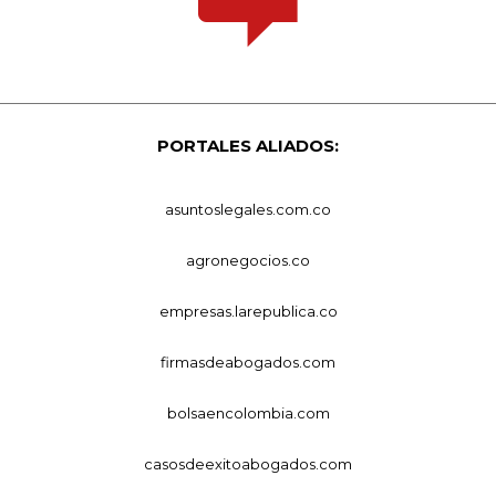
PORTALES ALIADOS:
asuntoslegales.com.co
agronegocios.co
empresas.larepublica.co
firmasdeabogados.com
bolsaencolombia.com
casosdeexitoabogados.com