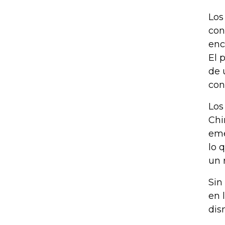
Los
con
enc
El 
de 
con
Los
Chi
eme
lo 
un 
Sin
en 
dis