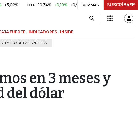
SUSCRÍBASE
2%
10,34%
+0,10%
+0,98%
$ 417,01
+$ 0,05
+0,01%
DTF
UVR
VER MÁS
CAJA FUERTE
INDICADORES
INSIDE
BELARDO DE LA ESPRIELLA
imos en 3 meses y
 del dólar