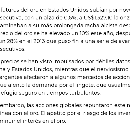
 futuros del oro en Estados Unidos subían por no
secutiva, con un alza de 0,6%, a US$1.327,10 la onz
aminaban a su más prolongada racha alcista desde 
precio del oro se ha elevado un 10% este año, des
un 28% en el 2013 que puso fin a una serie de ava
secutivos.
 precios se han visto impulsados por débiles dat
na y Estados Unidos, mientras que el nerviosism
rgentes afectaron a algunos mercados de accion
que alentó la demanda por el lingote, que usualm
refugio seguro en tiempos turbulentos.
 embargo, las acciones globales repuntaron este
línea con el oro. El apetito por el riesgo de los inv
minuir el interés en el oro.