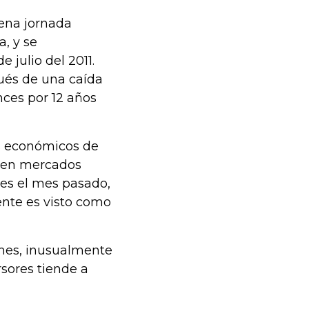
vena jornada
a, y se
julio del 2011.
pués de una caída
nces por 12 años
os económicos de
o en mercados
es el mes pasado,
ente es visto como
 mes, inusualmente
ersores tiende a