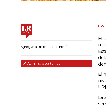
REU
El 
med
Agregue a sus temas de interés
Est
dól
dem
Administre sus temas
El 
niv
US$
La 
sem