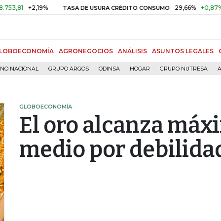
+2,19%
29,66%
+0,87%
+3,0
TASA DE USURA CRÉDITO CONSUMO
LOBOECONOMÍA
AGRONEGOCIOS
ANÁLISIS
ASUNTOS LEGALES
RNO NACIONAL
GRUPO ARGOS
ODINSA
HOGAR
GRUPO NUTRESA
A
GLOBOECONOMÍA
El oro alcanza máx
medio por debilidad