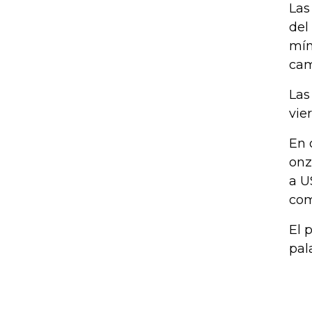
Las
del
mín
cam
Las
vie
En 
onz
a U
com
El 
pal