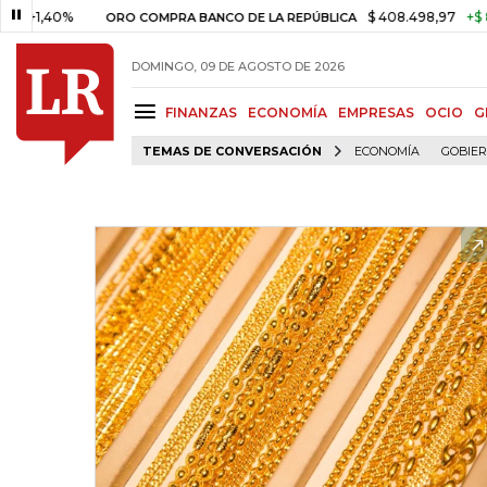
40%
$ 408.498,97
+$ 8.753,81
ORO COMPRA BANCO DE LA REPÚBLICA
DOMINGO, 09 DE AGOSTO DE 2026
FINANZAS
ECONOMÍA
EMPRESAS
OCIO
G
TEMAS DE CONVERSACIÓN
ECONOMÍA
GOBIE