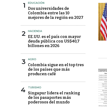
1
EDUCACIÓN
Dos universidades de
Colombia entre las 10
mejores de la región en 2027
2
HACIENDA
EE.UU. es el país con mayor
deuda pública con US$40,7
billones en 2026
3
AGRO
Colombia sigue en el top tres
de los países que más
producen café
4
TURISMO
Singapur lidera el ranking
de los pasaportes más
poderosos del mundo