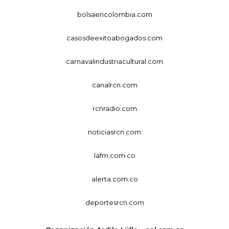
bolsaencolombia.com
casosdeexitoabogados.com
carnavalindustriacultural.com
canalrcn.com
rcnradio.com
noticiasrcn.com
lafm.com.co
alerta.com.co
deportesrcn.com