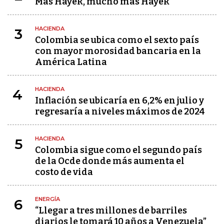
Más Hayek, mucho más Hayek
HACIENDA
3
Colombia se ubica como el sexto país
con mayor morosidad bancaria en la
América Latina
HACIENDA
4
Inflación se ubicaría en 6,2% en julio y
regresaría a niveles máximos de 2024
HACIENDA
5
Colombia sigue como el segundo país
de la Ocde donde más aumenta el
costo de vida
ENERGÍA
6
“Llegar a tres millones de barriles
diarios le tomará 10 años a Venezuela”