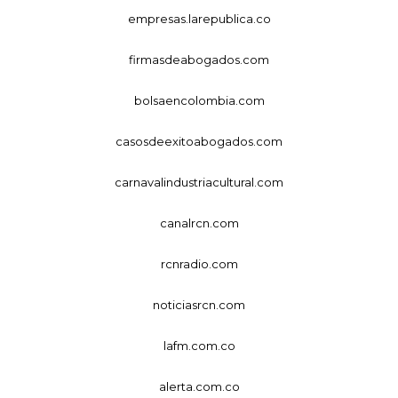
empresas.larepublica.co
firmasdeabogados.com
bolsaencolombia.com
casosdeexitoabogados.com
carnavalindustriacultural.com
canalrcn.com
rcnradio.com
noticiasrcn.com
lafm.com.co
alerta.com.co