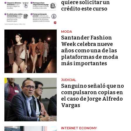
quiere solicitar un
crédito este curso
MODA
Santander Fashion
Week celebra nueve
años como una de las
plataformas de moda
más importantes
JUDICIAL
Sanguino señaló que no
compulsaron copias en
el caso de Jorge Alfredo
Vargas
INTERNET ECONOMY