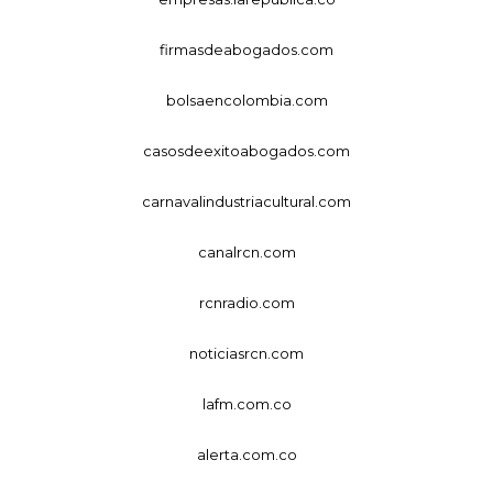
firmasdeabogados.com
bolsaencolombia.com
casosdeexitoabogados.com
carnavalindustriacultural.com
canalrcn.com
rcnradio.com
noticiasrcn.com
lafm.com.co
alerta.com.co