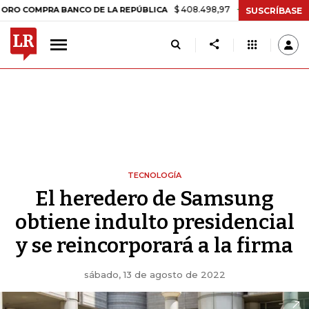
$ 408.498,97
+$ 8.753,81
+2,19%
RA BANCO DE LA REPÚBLICA
TA
SUSCRÍBASE
TECNOLOGÍA
El heredero de Samsung
obtiene indulto presidencial
y se reincorporará a la firma
sábado, 13 de agosto de 2022