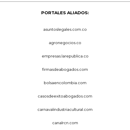
PORTALES ALIADOS:
asuntoslegales.com.co
agronegocios.co
empresas.larepublica.co
firmasdeabogados.com
bolsaencolombia.com
casosdeexitoabogados.com
carnavalindustriacultural.com
canalrcn.com