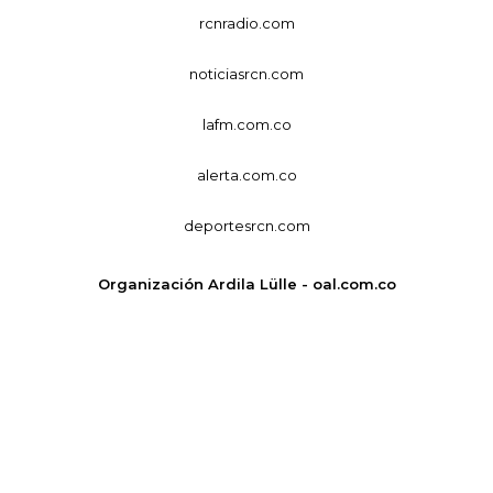
rcnradio.com
noticiasrcn.com
lafm.com.co
alerta.com.co
deportesrcn.com
Organización Ardila Lülle - oal.com.co