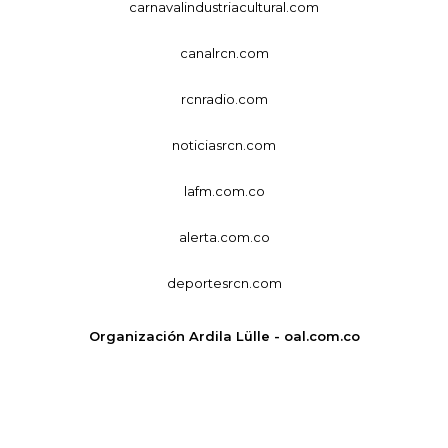
carnavalindustriacultural.com
canalrcn.com
rcnradio.com
noticiasrcn.com
lafm.com.co
alerta.com.co
deportesrcn.com
Organización Ardila Lülle - oal.com.co