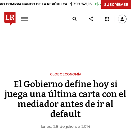
$ 399.745,16
+$ 2.295,71
+0,58%
A BANCO DE LA REPÚBLICA
TASA
SUSCRÍBASE
GLOBOECONOMÍA
El Gobierno define hoy si
juega una última carta con el
mediador antes de ir al
default
lunes, 28 de julio de 2014