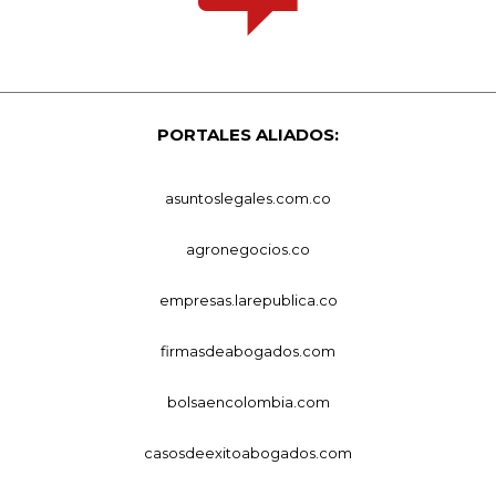
PORTALES ALIADOS:
asuntoslegales.com.co
agronegocios.co
empresas.larepublica.co
firmasdeabogados.com
bolsaencolombia.com
casosdeexitoabogados.com