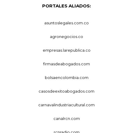
PORTALES ALIADOS:
asuntoslegales.com.co
agronegocios.co
empresas.larepublica.co
firmasdeabogados.com
bolsaencolombia.com
casosdeexitoabogados.com
carnavalindustriacultural.com
canalrcn.com
rcnradio.com