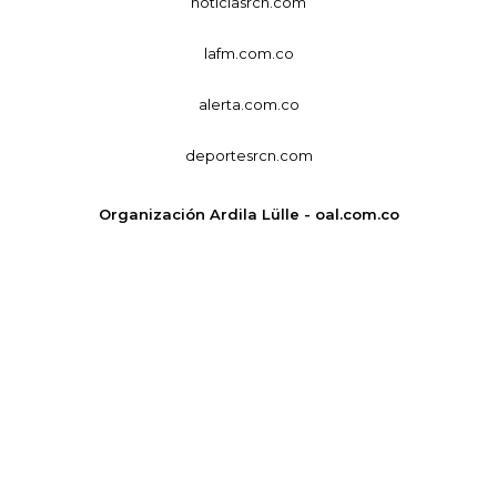
noticiasrcn.com
lafm.com.co
alerta.com.co
deportesrcn.com
Organización Ardila Lülle - oal.com.co