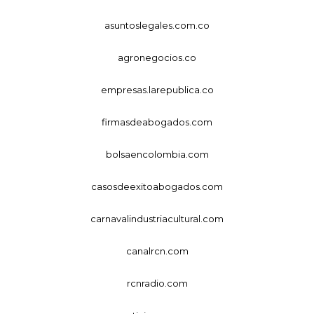
asuntoslegales.com.co
agronegocios.co
empresas.larepublica.co
firmasdeabogados.com
bolsaencolombia.com
casosdeexitoabogados.com
carnavalindustriacultural.com
canalrcn.com
rcnradio.com