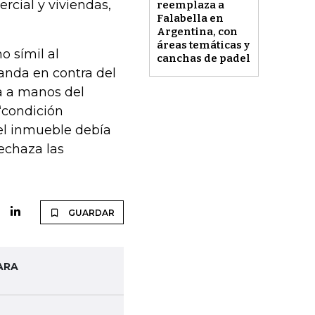
rcial y viviendas,
reemplaza a
Falabella en
Argentina, con
áreas temáticas y
o símil al
canchas de padel
anda en contra del
va a manos del
“condición
 el inmueble debía
echaza las
GUARDAR
ARA