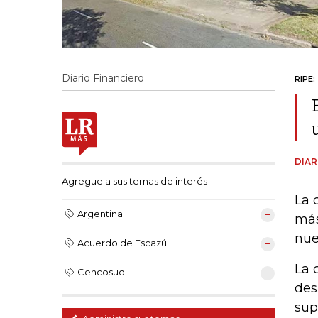
Diario Financiero
RIPE:
DIAR
Agregue a sus temas de interés
La 
Argentina
más
nue
Acuerdo de Escazú
La 
Cencosud
des
sup