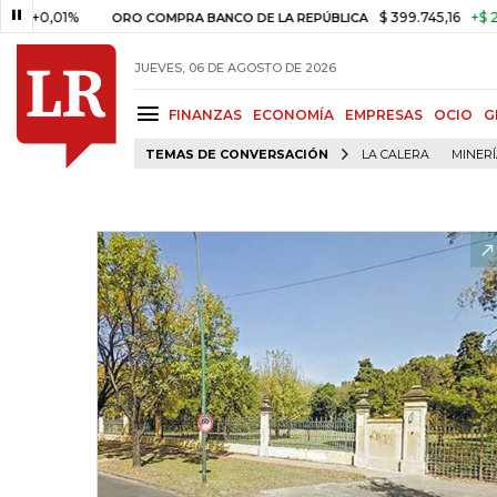
,01%
$ 399.745,16
+$ 2.295,71
ORO COMPRA BANCO DE LA REPÚBLICA
JUEVES, 06 DE AGOSTO DE 2026
FINANZAS
ECONOMÍA
EMPRESAS
OCIO
G
TEMAS DE CONVERSACIÓN
LA CALERA
MINER