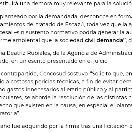
stituirá una demora muy relevante para la solución f
 planteado por la demandada, desconoce en form
eamientos del tratado de Escazú, toda vez que la a
cesal –sin sustento normativo podría generar la a
orme ambiental que la sociedad
civil demanda”
, d
ía Beatriz Rubiales, de la Agencia de Administrac
ado, en un escrito presentado en el juicio.
 contrapartida, Cencosud sostuvo: “Solicito que, e
cio a costosas pericias técnicas, a fin de evitar dem
o gastos innecesarios al erario público y al patri
ticulares, se aborde la resolución de las distintas
echo que existen en la causa, en especial el plant
ratoria”.
paño fue adquirido por la firma tras una licitación