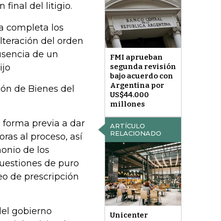
inal del litigio.
a completa los
lteración del orden
usencia de un
FMI aprueban
ijo
segunda revisión
bajo acuerdo con
Argentina por
ión de Bienes del
US$44.000
millones
n forma previa a dar
ARTÍCULO
RELACIONADO
oras al proceso, así
monio de los
 cuestiones de puro
eo de prescripción
 del gobierno
Unicenter