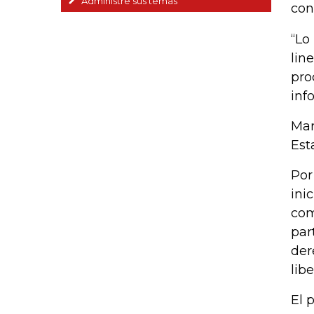
Administre sus temas
con
“Lo
lin
pro
inf
Mar
Est
Por
ini
com
par
der
libe
El 