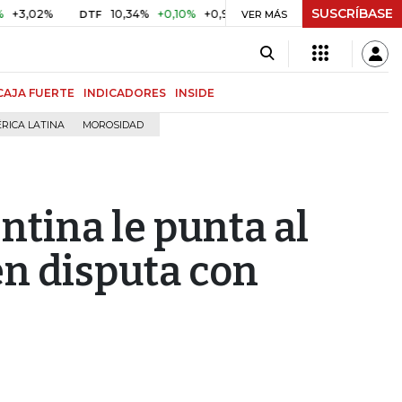
SUSCRÍBASE
2%
10,34%
+0,10%
+0,98%
$ 416,86
+$ 0,05
+0,01%
DTF
UVR
VER MÁS
CAJA FUERTE
INDICADORES
INSIDE
RICA LATINA
MOROSIDAD
ntina le punta al
en disputa con