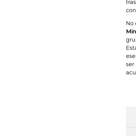
tra
con
No 
Min
gru
Est
ese
ser
acu