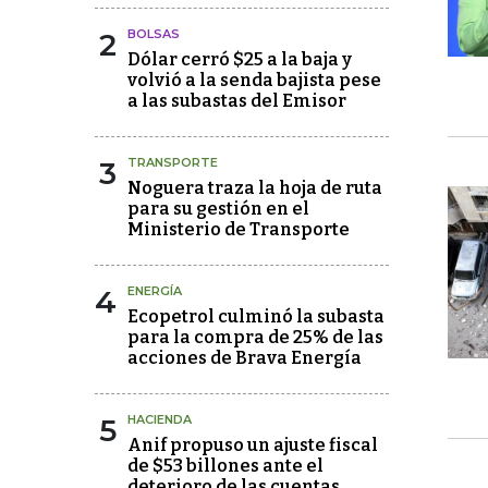
2
BOLSAS
Dólar cerró $25 a la baja y
volvió a la senda bajista pese
a las subastas del Emisor
3
TRANSPORTE
Noguera traza la hoja de ruta
para su gestión en el
Ministerio de Transporte
4
ENERGÍA
Ecopetrol culminó la subasta
para la compra de 25% de las
acciones de Brava Energía
5
HACIENDA
Anif propuso un ajuste fiscal
de $53 billones ante el
deterioro de las cuentas