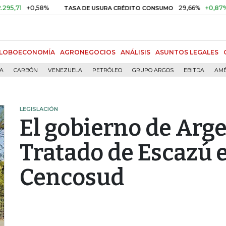
+0,58%
29,66%
+0,87%
+3,0
TASA DE USURA CRÉDITO CONSUMO
LOBOECONOMÍA
AGRONEGOCIOS
ANÁLISIS
ASUNTOS LEGALES
ÍA
CARBÓN
VENEZUELA
PETRÓLEO
GRUPO ARGOS
EBITDA
AMÉ
LEGISLACIÓN
El gobierno de Arge
Tratado de Escazú 
Cencosud