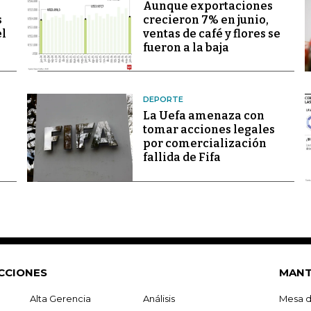
Aunque exportaciones
s
crecieron 7% en junio,
el
ventas de café y flores se
fueron a la baja
DEPORTE
La Uefa amenaza con
tomar acciones legales
por comercialización
fallida de Fifa
CCIONES
MANT
Alta Gerencia
Análisis
Mesa d