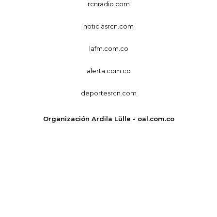
rcnradio.com
noticiasrcn.com
lafm.com.co
alerta.com.co
deportesrcn.com
Organización Ardila Lülle - oal.com.co