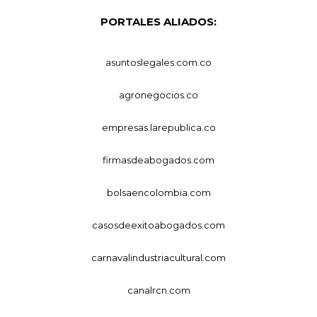
PORTALES ALIADOS:
asuntoslegales.com.co
agronegocios.co
empresas.larepublica.co
firmasdeabogados.com
bolsaencolombia.com
casosdeexitoabogados.com
carnavalindustriacultural.com
canalrcn.com