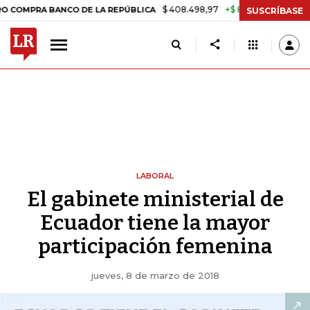
$ 408.498,97
+$ 8.753,81
+2,19%
 BANCO DE LA REPÚBLICA
TASA 
SUSCRÍBASE
LABORAL
El gabinete ministerial de
Ecuador tiene la mayor
participación femenina
jueves, 8 de marzo de 2018