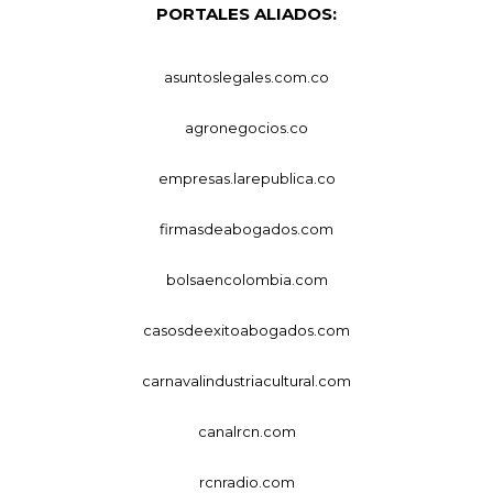
PORTALES ALIADOS:
asuntoslegales.com.co
agronegocios.co
empresas.larepublica.co
firmasdeabogados.com
bolsaencolombia.com
casosdeexitoabogados.com
carnavalindustriacultural.com
canalrcn.com
rcnradio.com